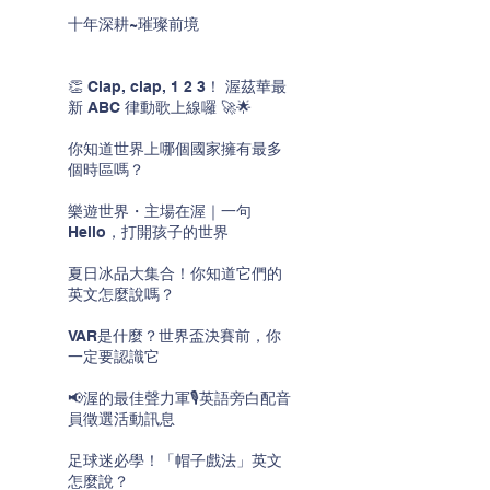
十年深耕~璀璨前境
👏 Clap, clap, 1 2 3！ 渥茲華最
新 ABC 律動歌上線囉 🚀🌟
你知道世界上哪個國家擁有最多
個時區嗎？
樂遊世界・主場在渥｜一句
Hello，打開孩子的世界
夏日冰品大集合！你知道它們的
英文怎麼說嗎？
VAR是什麼？世界盃決賽前，你
一定要認識它
📢渥的最佳聲力軍🎙️英語旁白配音
員徵選活動訊息
足球迷必學！「帽子戲法」英文
怎麼說？