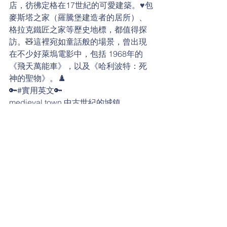
店，彷彿定格在17世紀的可愛建築。♥️包
麥斯塔之家（羅騰堡建造者的居所）、
格拉克鐵匠之家等歷史地標，都值得探
訪。🧸這裡宛如童話般的場景，曾出現
在不少好萊塢電影中，包括 1968年的
《飛天萬能車》，以及《哈利波特：死
神的聖物》。♟️
🔑#實用英文🔑
medieval town 中古世紀的城鎮
fortress 堡壘；要塞
cobbled streets 鋪著鵝卵石的街道
blacksmith 鐵匠
landmark 地標
scene 場景
fairy-tale 童話般的
日常生活英語