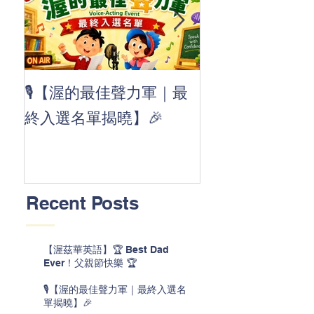
👏 Clap, clap, 
🎙️【渥的最佳聲力軍｜最
茲華最新 ABC
終入選名單揭曉】🎉
線囉 🚀🌟
Recent Posts
【渥茲華英語】🏆 Best Dad
Ever！父親節快樂 🏆
🎙️【渥的最佳聲力軍｜最終入選名
單揭曉】🎉