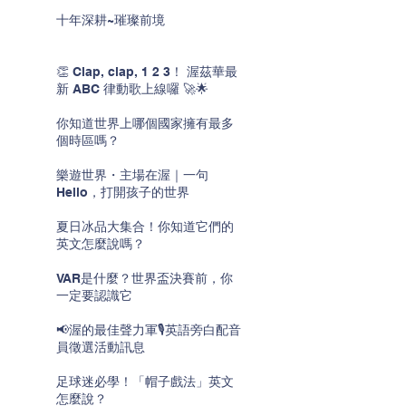
十年深耕~璀璨前境
👏 Clap, clap, 1 2 3！ 渥茲華最
新 ABC 律動歌上線囉 🚀🌟
你知道世界上哪個國家擁有最多
個時區嗎？
樂遊世界・主場在渥｜一句
Hello，打開孩子的世界
夏日冰品大集合！你知道它們的
英文怎麼說嗎？
VAR是什麼？世界盃決賽前，你
一定要認識它
📢渥的最佳聲力軍🎙️英語旁白配音
員徵選活動訊息
足球迷必學！「帽子戲法」英文
怎麼說？