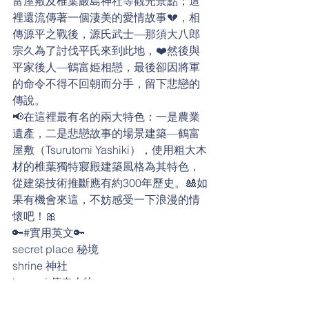
富屋敷及椎葉嚴島神社等觀光景點；這
裡還流傳著一個淒美的愛情故事💔，相
傳源平之戰後，源氏武士—那須大八郎
宗久為了討伐平氏來到此地，❤️然後與
平家後人—鶴富姫相戀，最後卻因將軍
的命令不得不回朝而分手，留下悲戀的
傳說。
📢在這裡最有名的兩大特色：一是農業
遺產，二是悲戀故事的場景建築—鶴富
屋敷（Tsurutomi Yashiki），使用粗大木
材的椎葉獨特寢殿建築風格為其特色，
從建築技術推斷應有約300年歷史。🎎如
果有機會來這，不妨感受一下浪漫的情
懷吧！🎀
🔑#實用英文🔑
secret place 秘境
shrine 神社
legend 傳奇人物
folklore 民間傳說