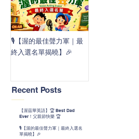
👏 Clap, clap, 
🎙️【渥的最佳聲力軍｜最
茲華最新 ABC
終入選名單揭曉】🎉
線囉 🚀🌟
Recent Posts
【渥茲華英語】🏆 Best Dad
Ever！父親節快樂 🏆
🎙️【渥的最佳聲力軍｜最終入選名
單揭曉】🎉