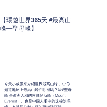
【環遊世界365天 #最高山
峰—聖母峰】
今天小威廉來介紹世界最高山峰，👉你
知道地球上最高山峰在哪裡嗎？😀#聖母
峰 是歐洲人稱的埃佛勒斯峰（Mount 
Everest）、也是中國人眼中的珠穆朗瑪
峰，亦是尼泊爾人稱的薩迦瑪塔峰