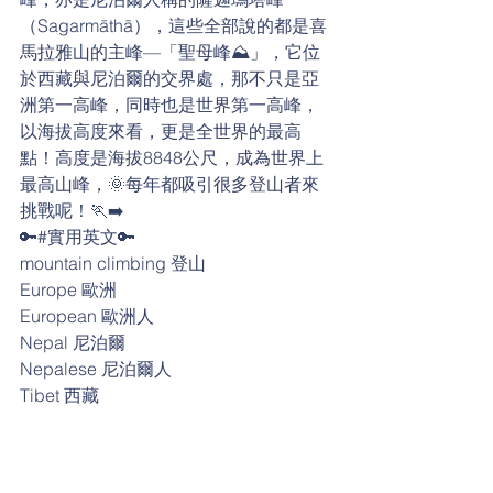
（Sagarmāthā），這些全部說的都是喜
馬拉雅山的主峰—「聖母峰⛰️」，它位
於西藏與尼泊爾的交界處，那不只是亞
洲第一高峰，同時也是世界第一高峰，
以海拔高度來看，更是全世界的最高
點！高度是海拔8848公尺，成為世界上
最高山峰，🌞每年都吸引很多登山者來
挑戰呢！🏃‍➡️
🔑#實用英文🔑
mountain climbing 登山
Europe 歐洲
European 歐洲人
Nepal 尼泊爾
Nepalese 尼泊爾人
Tibet 西藏
Tibetan 西藏人
border 邊界
Asia 亞洲