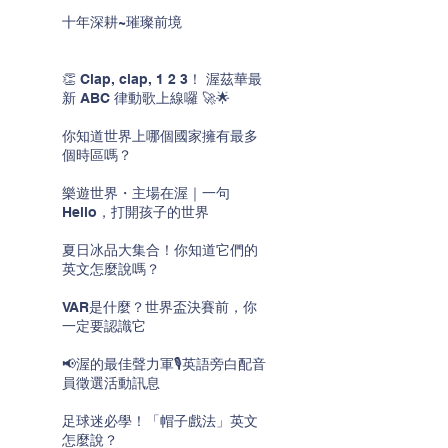
十年深耕~璀璨前境
👏 Clap, clap, 1 2 3！ 渥茲華最
新 ABC 律動歌上線囉 🚀🌟
你知道世界上哪個國家擁有最多
個時區嗎？
樂遊世界・主場在渥｜一句
Hello，打開孩子的世界
夏日冰品大集合！你知道它們的
英文怎麼說嗎？
VAR是什麼？世界盃決賽前，你
一定要認識它
📢渥的最佳聲力軍🎙️英語旁白配音
員徵選活動訊息
足球迷必學！「帽子戲法」英文
怎麼說？