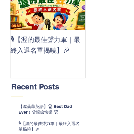
👏 Clap, clap, 
🎙️【渥的最佳聲力軍｜最
茲華最新 ABC
終入選名單揭曉】🎉
線囉 🚀🌟
Recent Posts
【渥茲華英語】🏆 Best Dad
Ever！父親節快樂 🏆
🎙️【渥的最佳聲力軍｜最終入選名
單揭曉】🎉