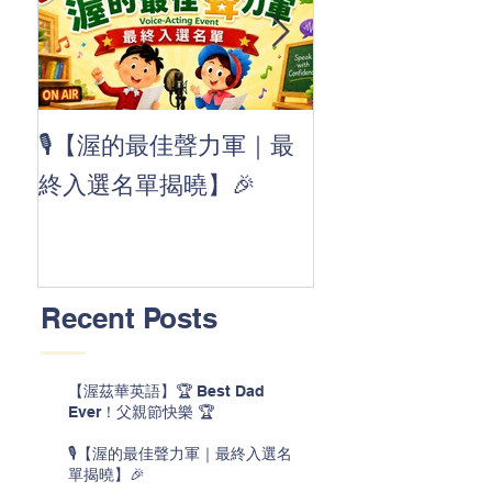
👏 Clap, clap, 
🎙️【渥的最佳聲力軍｜最
茲華最新 ABC
終入選名單揭曉】🎉
線囉 🚀🌟
Recent Posts
【渥茲華英語】🏆 Best Dad
Ever！父親節快樂 🏆
🎙️【渥的最佳聲力軍｜最終入選名
單揭曉】🎉