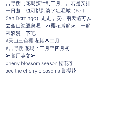
吉野櫻（花期預計到三月）。若是安排
一日遊，也可以到淡水紅毛城（Fort 
San Domingo）走走，安排兩天還可以
去金山泡溫泉喔！📣櫻花賞起來，一起
來浪漫一下吧！
#天山三色櫻
 花期🌺二月
#吉野櫻
 花期🌺三月至四月初
🔑實用英文🔑
cherry blossom season 櫻花季
see the cherry blossoms 賞櫻花
itinerary 旅程
mid-February 二月中
late March 三月底
early April 四月初
hot spring 溫泉
be in bloom 開花
a one day trip 一日遊
日常生活英語