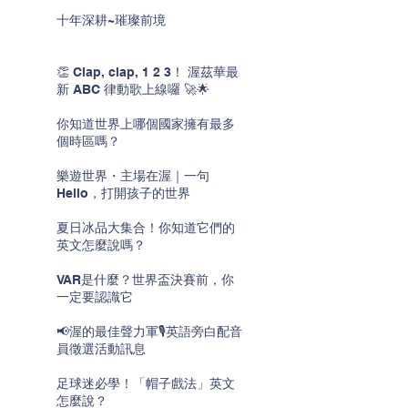
十年深耕~璀璨前境
👏 Clap, clap, 1 2 3！ 渥茲華最
新 ABC 律動歌上線囉 🚀🌟
你知道世界上哪個國家擁有最多
個時區嗎？
樂遊世界・主場在渥｜一句
Hello，打開孩子的世界
夏日冰品大集合！你知道它們的
英文怎麼說嗎？
VAR是什麼？世界盃決賽前，你
一定要認識它
📢渥的最佳聲力軍🎙️英語旁白配音
員徵選活動訊息
足球迷必學！「帽子戲法」英文
怎麼說？