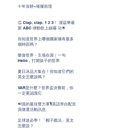
十年深耕~璀璨前境
👏 Clap, clap, 1 2 3！ 渥茲華最
新 ABC 律動歌上線囉 🚀🌟
你知道世界上哪個國家擁有最多
個時區嗎？
樂遊世界・主場在渥｜一句
Hello，打開孩子的世界
夏日冰品大集合！你知道它們的
英文怎麼說嗎？
VAR是什麼？世界盃決賽前，你
一定要認識它
📢渥的最佳聲力軍🎙️英語旁白配音
員徵選活動訊息
足球迷必學！「帽子戲法」英文
怎麼說？