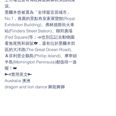
滾。
墨爾本曾被選為「全球最宜居城市」
No.1，推薦的景點有皇家展覽館(Royal 
Exhibition Building)、弗林德斯街火車
站(Flinders Street Station)、聯邦廣場
(Fed Square)等；📣也別忘記去動物園
看無尾熊和袋鼠🐨，還有位於墨爾本郊
區的大洋路(The Great Ocean Road)、
🐧菲利普企鵝島(Phillip Island)、摩寧頓
半島(Mornington Peninsula)都值得一遊
喔！👑
🔑#實用英文🔑
Australia 澳洲
dragon and lion dance 舞龍舞獅
multi-ethnic society 多元族群的社會
multicultural 多元文化的
Chinatown 唐人街；中國城
exhibition 展覽