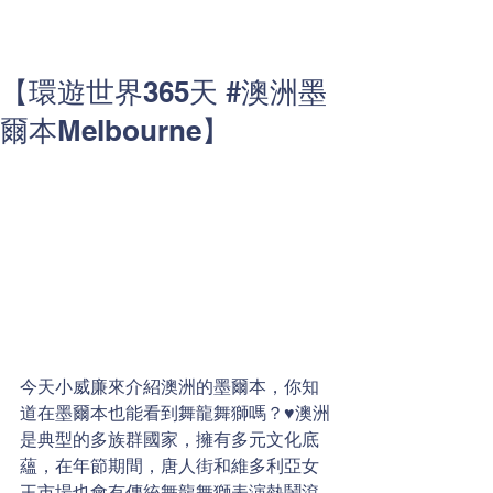
【環遊世界365天 #澳洲墨
爾本Melbourne】
今天小威廉來介紹澳洲的墨爾本，你知
道在墨爾本也能看到舞龍舞獅嗎？♥️澳洲
是典型的多族群國家，擁有多元文化底
蘊，在年節期間，唐人街和維多利亞女
王市場也會有傳統舞龍舞獅表演熱鬧滾