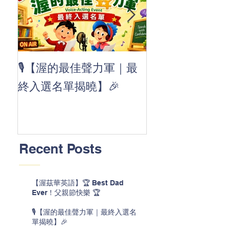
👏 Clap, clap, 
🎙️【渥的最佳聲力軍｜最
茲華最新 ABC
終入選名單揭曉】🎉
線囉 🚀🌟
Recent Posts
【渥茲華英語】🏆 Best Dad
Ever！父親節快樂 🏆
🎙️【渥的最佳聲力軍｜最終入選名
單揭曉】🎉