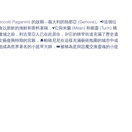
lò Paganini) 的故鄉—義大利的熱那亞 (Genova)。📢這個位
的海鮮和香料著稱，♥️它與米蘭 (Milan) 和都靈 (Turin) 構
建城之前，利古里亞人已在此居住，🎻它的狹窄街道充滿了歷史遺
文藝復興時期的宮殿，🔔帕格尼尼在這樣充滿藝術氛圍的城市中成
他成為世界著名的小提琴大師，👑被稱為是與惡魔交換靈魂的小提