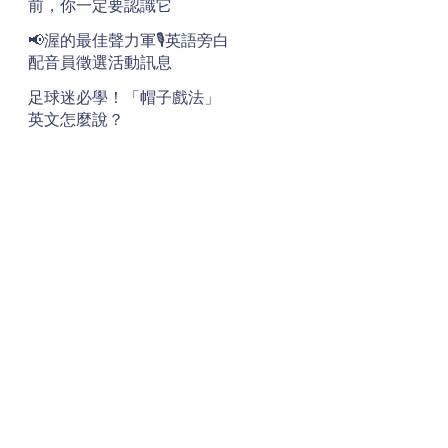
前，你一定要認識它
📢渥的最佳聲力軍🎙️英語旁白
配音員徵選活動訊息
足球迷必學！「帽子戲法」
英文怎麼說？