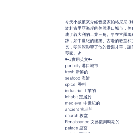
今天小威廉來介紹音樂家帕格尼尼 (Nicco
於利古里亞海岸的美麗港口城市，美食以新鮮
成了義大利的工業三角。早在古羅馬
跡，如中世紀的建築、古老的教堂和
長，🎼深深影響了他的音樂才華，讓
琴家。🎵
🔑#實用英文🔑
port city 港口城市
fresh 新鮮的
seafood 海鮮
spice  香料
industrial 工業的
inhabit 定居於…
medieval 中世紀的
ancient 古老的
church 教堂
Renaissance 文藝復興時期的
palace 皇宮