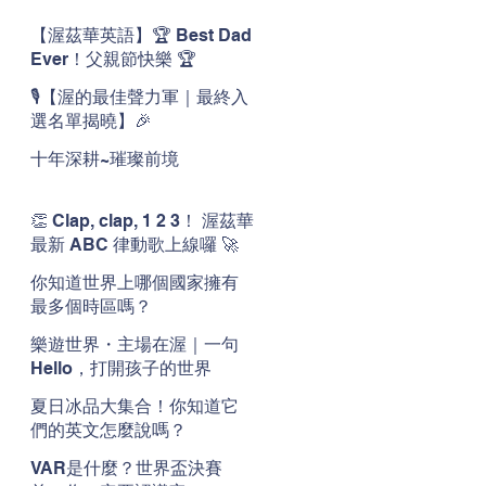
【渥茲華英語】🏆 Best Dad
Ever！父親節快樂 🏆
🎙️【渥的最佳聲力軍｜最終入
選名單揭曉】🎉
十年深耕~璀璨前境
👏 Clap, clap, 1 2 3！ 渥茲華
最新 ABC 律動歌上線囉 🚀
🌟
你知道世界上哪個國家擁有
最多個時區嗎？
樂遊世界・主場在渥｜一句
Hello，打開孩子的世界
夏日冰品大集合！你知道它
們的英文怎麼說嗎？
VAR是什麼？世界盃決賽