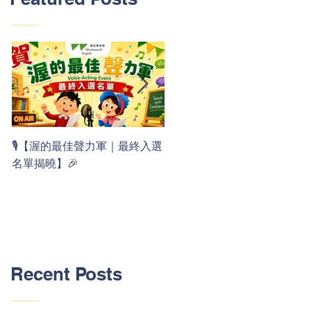
👏 Clap, clap, 1 2 3！ 渥茲華
🎙️【渥的最佳聲力軍｜最終入選
最新 ABC 律動歌上線囉 🚀🌟
名單揭曉】🎉
Recent Posts