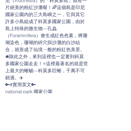
尼（Indonesia）的「科莫多島」就有一
片絕美的粉紅沙灘喔！🌈這個島是印尼
國家公園內的三大島嶼之一，它與其它
許多小島組成了科莫多國家公園，由於
島上特殊的微生物—孔蟲
（Foraminifera）會生成紅色色素，將珊
瑚染色，珊瑚的碎穴與沙灘的白沙結
合，就形成了仙境ㄧ般的粉紅色美景。
🛎除此之外，來到這裡也一定要到科莫
多國家公園走走！⭐️這裡最著名的就是世
上最大的蜥蜴—科莫多巨蜥，千萬不可
錯過。✈️
🔑#實用英文🔑
national park 國家公園
microorganisms 微生物
pigment 色素
coral 珊瑚
Komodo dragon 科莫多巨蜥
lizard 蜥蜴