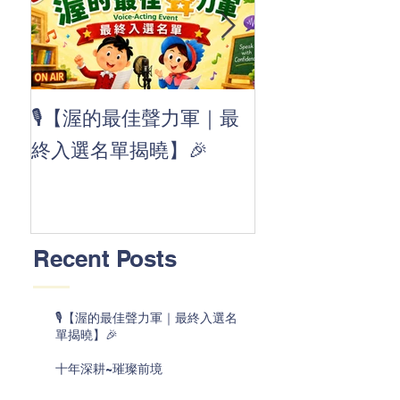
👏 Clap, clap, 
🎙️【渥的最佳聲力軍｜最
茲華最新 ABC
終入選名單揭曉】🎉
線囉 🚀🌟
Recent Posts
🎙️【渥的最佳聲力軍｜最終入選名
單揭曉】🎉
十年深耕~璀璨前境