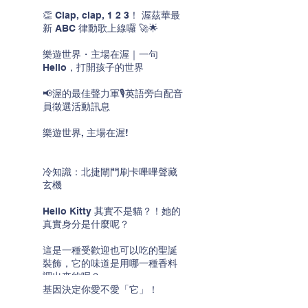
👏 Clap, clap, 1 2 3！ 渥茲華最
新 ABC 律動歌上線囉 🚀🌟
樂遊世界・主場在渥｜一句
Hello，打開孩子的世界
📢渥的最佳聲力軍🎙️英語旁白配音
員徵選活動訊息
樂遊世界, 主場在渥!
冷知識：北捷閘門刷卡嗶嗶聲藏
玄機
Hello Kitty 其實不是貓？！她的
真實身分是什麼呢？
這是一種受歡迎也可以吃的聖誕
裝飾，它的味道是用哪一種香料
調出來的呢？
基因決定你愛不愛「它」！