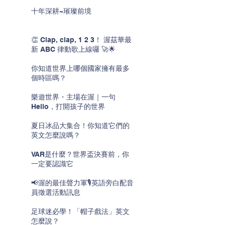
十年深耕~璀璨前境
👏 Clap, clap, 1 2 3！ 渥茲華最
新 ABC 律動歌上線囉 🚀🌟
你知道世界上哪個國家擁有最多
個時區嗎？
樂遊世界・主場在渥｜一句
Hello，打開孩子的世界
夏日冰品大集合！你知道它們的
英文怎麼說嗎？
VAR是什麼？世界盃決賽前，你
一定要認識它
📢渥的最佳聲力軍🎙️英語旁白配音
員徵選活動訊息
足球迷必學！「帽子戲法」英文
怎麼說？