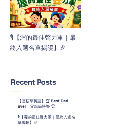
👏 Clap, clap, 
🎙️【渥的最佳聲力軍｜最
茲華最新 ABC
終入選名單揭曉】🎉
線囉 🚀🌟
Recent Posts
【渥茲華英語】🏆 Best Dad
Ever！父親節快樂 🏆
🎙️【渥的最佳聲力軍｜最終入選名
單揭曉】🎉