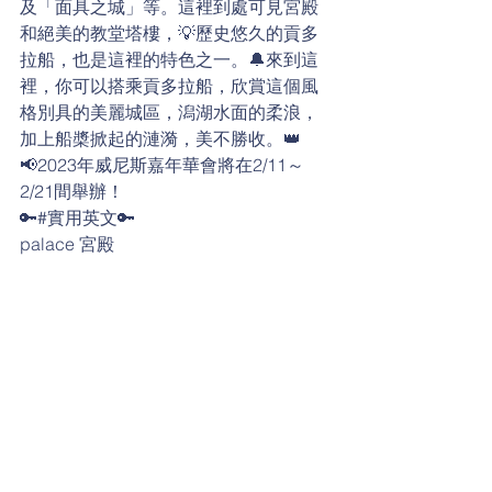
及「面具之城」等。這裡到處可見宮殿
和絕美的教堂塔樓，💡歷史悠久的貢多
拉船，也是這裡的特色之一。🔔來到這
裡，你可以搭乘貢多拉船，欣賞這個風
格別具的美麗城區，潟湖水面的柔浪，
加上船槳掀起的漣漪，美不勝收。👑 
📢2023年威尼斯嘉年華會將在2/11～
2/21間舉辦！
🔑#實用英文🔑
palace 宮殿
lagoon 潟湖
paddle 船槳
canal 運河
gondola （威尼斯運河的）貢多拉船
the Venice Carnival 威尼斯嘉年華會
masquerade mask 化裝舞會面具
take place 舉行
日常生活英語