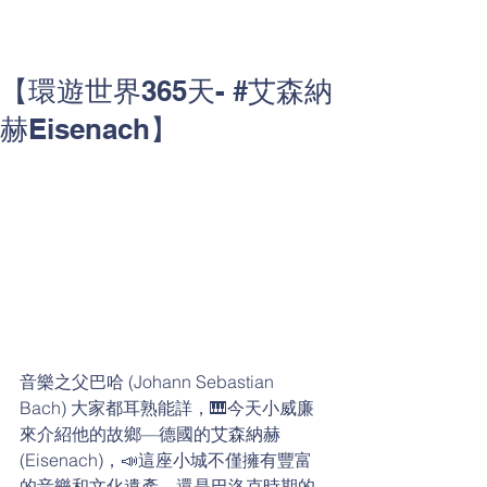
【環遊世界365天- #艾森納
赫Eisenach】
音樂之父巴哈 (Johann Sebastian 
Bach) 大家都耳熟能詳，🎹今天小威廉
來介紹他的故鄉—德國的艾森納赫 
(Eisenach)，📣這座小城不僅擁有豐富
的音樂和文化遺產，還是巴洛克時期的