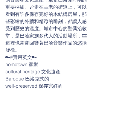
重要樞紐。🎶走在古老的街道上，可以
看到有許多保存完好的木結構房屋，那
些彩繪的外牆和精緻的雕刻，都讓人感
受到歷史的溫度。城市中心的聖喬治教
堂，是巴哈家族多代人的活動場所，🎞
這裡也常常回響著巴哈音樂作品的悠揚
旋律。
🔑#實用英文🔑
hometown 家鄉
cultural heritage 文化遺產
Baroque 巴洛克式的
well-preserved 保存完好的
timber-framed house 木造房屋
graffiti 塗鴉
carving 雕刻品
city center 市中心
church 教堂
classical music 古典音樂