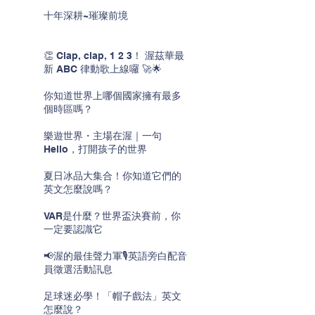
十年深耕~璀璨前境
👏 Clap, clap, 1 2 3！ 渥茲華最
新 ABC 律動歌上線囉 🚀🌟
你知道世界上哪個國家擁有最多
個時區嗎？
樂遊世界・主場在渥｜一句
Hello，打開孩子的世界
夏日冰品大集合！你知道它們的
英文怎麼說嗎？
VAR是什麼？世界盃決賽前，你
一定要認識它
📢渥的最佳聲力軍🎙️英語旁白配音
員徵選活動訊息
足球迷必學！「帽子戲法」英文
怎麼說？