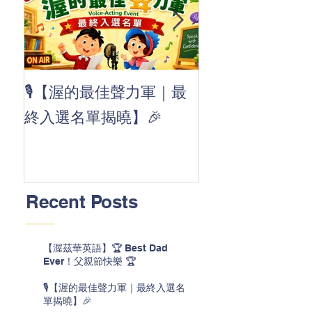
👏 Clap, clap, 
🎙️【渥的最佳聲力軍｜最
茲華最新 ABC
終入選名單揭曉】🎉
線囉 🚀🌟
Recent Posts
【渥茲華英語】🏆 Best Dad
Ever！父親節快樂 🏆
🎙️【渥的最佳聲力軍｜最終入選名
單揭曉】🎉