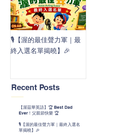
👏 Clap, clap, 
🎙️【渥的最佳聲力軍｜最
茲華最新 ABC
終入選名單揭曉】🎉
線囉 🚀🌟
Recent Posts
【渥茲華英語】🏆 Best Dad
Ever！父親節快樂 🏆
🎙️【渥的最佳聲力軍｜最終入選名
單揭曉】🎉