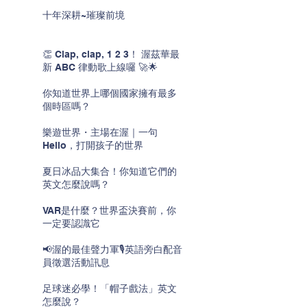
十年深耕~璀璨前境
👏 Clap, clap, 1 2 3！ 渥茲華最
新 ABC 律動歌上線囉 🚀🌟
你知道世界上哪個國家擁有最多
個時區嗎？
樂遊世界・主場在渥｜一句
Hello，打開孩子的世界
夏日冰品大集合！你知道它們的
英文怎麼說嗎？
VAR是什麼？世界盃決賽前，你
一定要認識它
📢渥的最佳聲力軍🎙️英語旁白配音
員徵選活動訊息
足球迷必學！「帽子戲法」英文
怎麼說？