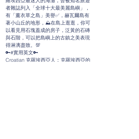
羅埃西亞最迷人的海灘，曾被知名旅遊
者雜誌列入「全球十大最美麗島嶼」，
有「薰衣草之島」美譽✅，赫瓦爾島有
著小山丘的地形，⛰在島上逛逛，你可
以看見用石塊蓋成的房子，泛黃的石磚
與石階，可以把島嶼上的古鎮之美表現
得淋漓盡致。💯
🔑#實用英文🔑
Croatian 克羅埃西亞人；克羅埃西亞的
coastal 濱海的
port 港口
fortress 堡壘
lavender 薰衣草
stone-paved street 鋪滿石子的街道
cultural heritage 文化遺產
日常生活英語