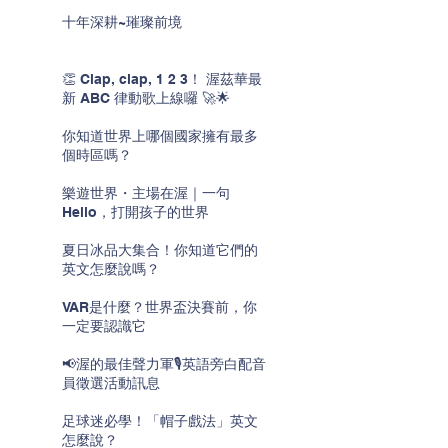
十年深耕~璀璨前境
👏 Clap, clap, 1 2 3！ 渥茲華最
新 ABC 律動歌上線囉 🚀🌟
你知道世界上哪個國家擁有最多
個時區嗎？
樂遊世界・主場在渥｜一句
Hello，打開孩子的世界
夏日冰品大集合！你知道它們的
英文怎麼說嗎？
VAR是什麼？世界盃決賽前，你
一定要認識它
📢渥的最佳聲力軍🎙️英語旁白配音
員徵選活動訊息
足球迷必學！「帽子戲法」英文
怎麼說？