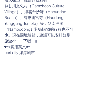
👍甘川文化村（Gamcheon Culture 
Village）、海雲台沙灘（Haeundae 
Beach）、海東龍宮寺（Haedong 
Yonggung Temple）等，到南浦洞
（Nampodong）逛街購物的行程也不可
少。現在國境解封，建議可以安排短期
旅遊chill一下喔！🎀 
🔑#實用英文🔑
port city 海港城市
trading hub 貿易樞紐
idol 偶像
concert 演唱會
tourist attraction 旅遊景點
culture 文化
Buddhist 佛教徒
a Mecca 令人嚮往的地方
日常生活英語