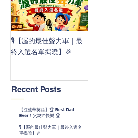
👏 Clap, clap, 
🎙️【渥的最佳聲力軍｜最
茲華最新 ABC
終入選名單揭曉】🎉
線囉 🚀🌟
Recent Posts
【渥茲華英語】🏆 Best Dad
Ever！父親節快樂 🏆
🎙️【渥的最佳聲力軍｜最終入選名
單揭曉】🎉