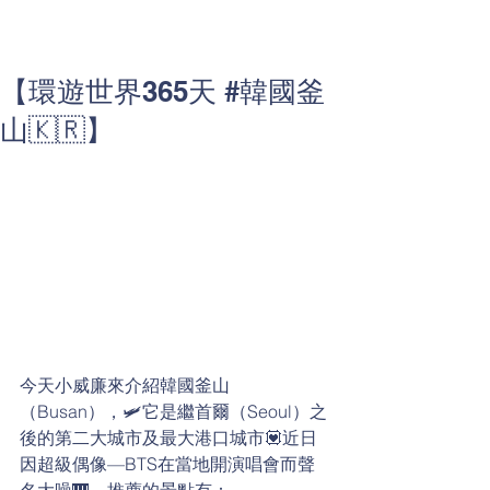
【環遊世界365天 #韓國釜
山🇰🇷】
今天小威廉來介紹韓國釜山
（Busan），🛩它是繼首爾（Seoul）之
後的第二大城市及最大港口城市💟近日
因超級偶像—BTS在當地開演唱會而聲
名大噪🎹，推薦的景點有：