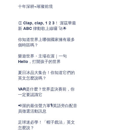
十年深耕~璀璨前境
👏 Clap, clap, 1 2 3！ 渥茲華最
新 ABC 律動歌上線囉 🚀🌟
你知道世界上哪個國家擁有最多
個時區嗎？
樂遊世界・主場在渥｜一句
Hello，打開孩子的世界
夏日冰品大集合！你知道它們的
英文怎麼說嗎？
VAR是什麼？世界盃決賽前，你
一定要認識它
📢渥的最佳聲力軍🎙️英語旁白配音
員徵選活動訊息
足球迷必學！「帽子戲法」英文
怎麼說？