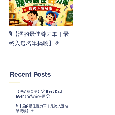
👏 Clap, clap, 
🎙️【渥的最佳聲力軍｜最
茲華最新 ABC
終入選名單揭曉】🎉
線囉 🚀🌟
Recent Posts
【渥茲華英語】🏆 Best Dad
Ever！父親節快樂 🏆
🎙️【渥的最佳聲力軍｜最終入選名
單揭曉】🎉