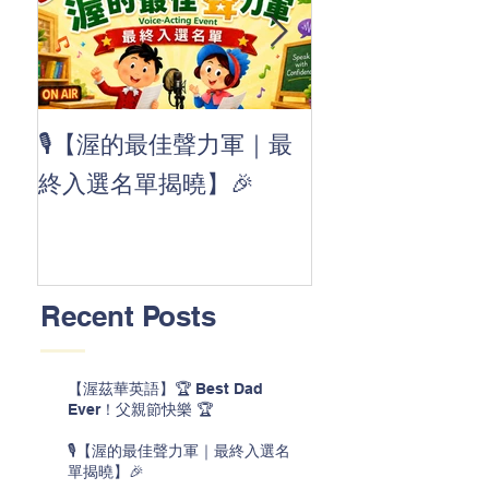
👏 Clap, clap, 
🎙️【渥的最佳聲力軍｜最
茲華最新 ABC
終入選名單揭曉】🎉
線囉 🚀🌟
Recent Posts
【渥茲華英語】🏆 Best Dad
Ever！父親節快樂 🏆
🎙️【渥的最佳聲力軍｜最終入選名
單揭曉】🎉