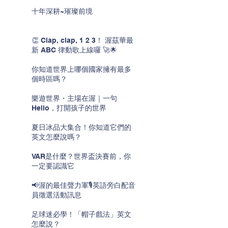
十年深耕~璀璨前境
👏 Clap, clap, 1 2 3！ 渥茲華最
新 ABC 律動歌上線囉 🚀🌟
你知道世界上哪個國家擁有最多
個時區嗎？
樂遊世界・主場在渥｜一句
Hello，打開孩子的世界
夏日冰品大集合！你知道它們的
英文怎麼說嗎？
VAR是什麼？世界盃決賽前，你
一定要認識它
📢渥的最佳聲力軍🎙️英語旁白配音
員徵選活動訊息
足球迷必學！「帽子戲法」英文
怎麼說？