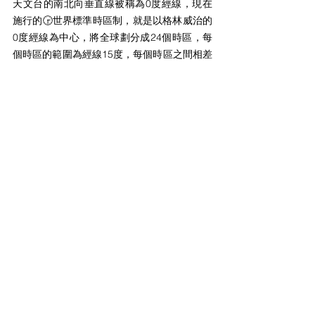
天文台的南北向垂直線被稱為0度經線，現在
施行的🕞世界標準時區制，就是以格林威治的
0度經線為中心，將全球劃分成24個時區，每
個時區的範圍為經線15度，每個時區之間相差
一小時。因此，『格林威治 (Greenwich)』被
視為『世界時間的中心』。你知道這個地名的
正確發音嗎？
威廉發音小學堂
留言