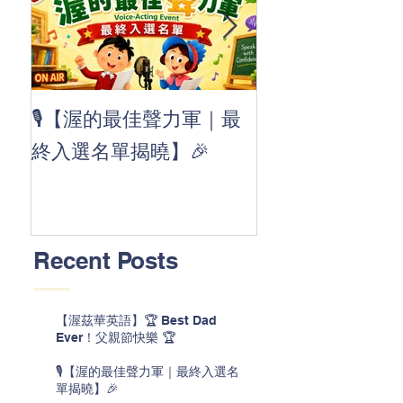
👏 Clap, clap, 
🎙️【渥的最佳聲力軍｜最
茲華最新 ABC
終入選名單揭曉】🎉
線囉 🚀🌟
Recent Posts
【渥茲華英語】🏆 Best Dad
Ever！父親節快樂 🏆
🎙️【渥的最佳聲力軍｜最終入選名
單揭曉】🎉