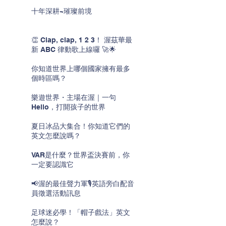
十年深耕~璀璨前境
👏 Clap, clap, 1 2 3！ 渥茲華最
新 ABC 律動歌上線囉 🚀🌟
你知道世界上哪個國家擁有最多
個時區嗎？
樂遊世界・主場在渥｜一句
Hello，打開孩子的世界
夏日冰品大集合！你知道它們的
英文怎麼說嗎？
VAR是什麼？世界盃決賽前，你
一定要認識它
📢渥的最佳聲力軍🎙️英語旁白配音
員徵選活動訊息
足球迷必學！「帽子戲法」英文
怎麼說？