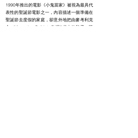
1990年推出的電影《小鬼當家》被視為最具代
表性的聖誕節電影之一，內容描述一個準備在
聖誕節去度假的家庭，卻意外地把由麥考利克
金（Macaulay Culkin）飾演8歲大的兒子—凱
文（Kevin）獨自留在家中的故事。你知道這
部電影的英文片名是什麼嗎？
威廉小百科
留言