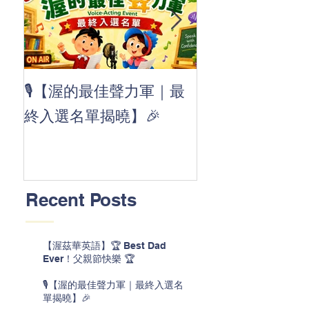
👏 Clap, clap, 
🎙️【渥的最佳聲力軍｜最
茲華最新 ABC
終入選名單揭曉】🎉
線囉 🚀🌟
Recent Posts
【渥茲華英語】🏆 Best Dad
Ever！父親節快樂 🏆
🎙️【渥的最佳聲力軍｜最終入選名
單揭曉】🎉