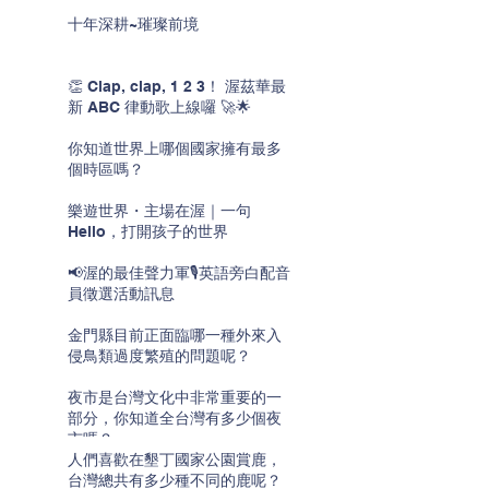
十年深耕~璀璨前境
👏 Clap, clap, 1 2 3！ 渥茲華最
新 ABC 律動歌上線囉 🚀🌟
你知道世界上哪個國家擁有最多
個時區嗎？
樂遊世界・主場在渥｜一句
Hello，打開孩子的世界
📢渥的最佳聲力軍🎙️英語旁白配音
員徵選活動訊息
金門縣目前正面臨哪一種外來入
侵鳥類過度繁殖的問題呢？
夜市是台灣文化中非常重要的一
部分，你知道全台灣有多少個夜
市嗎？
人們喜歡在墾丁國家公園賞鹿，
台灣總共有多少種不同的鹿呢？