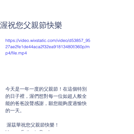
渥祝您父親節快樂
https://video.wixstatic.com/video/d53857_95
27ae2fe1de44aca2f32ea91813480f/360p/m
p4/file.mp4
今天是一年一度的父親節！在這個特別
的日子裡，渥們想對每一位如超人般全
能的爸爸說聲感謝，願您能夠度過愉快
的一天。
 渥茲華祝您父親節快樂！
Happy Father's Day!