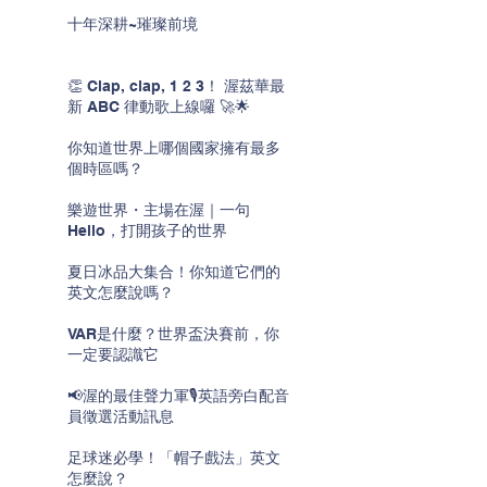
十年深耕~璀璨前境
👏 Clap, clap, 1 2 3！ 渥茲華最
新 ABC 律動歌上線囉 🚀🌟
你知道世界上哪個國家擁有最多
個時區嗎？
樂遊世界・主場在渥｜一句
Hello，打開孩子的世界
夏日冰品大集合！你知道它們的
英文怎麼說嗎？
VAR是什麼？世界盃決賽前，你
一定要認識它
📢渥的最佳聲力軍🎙️英語旁白配音
員徵選活動訊息
足球迷必學！「帽子戲法」英文
怎麼說？