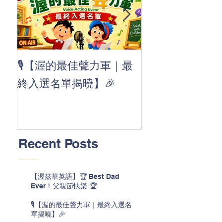
👏 Clap, clap, 
🎙️【渥的最佳聲力軍｜最
茲華最新 ABC
終入選名單揭曉】🎉
線囉 🚀🌟
Recent Posts
【渥茲華英語】🏆 Best Dad
Ever！父親節快樂 🏆
🎙️【渥的最佳聲力軍｜最終入選名
單揭曉】🎉