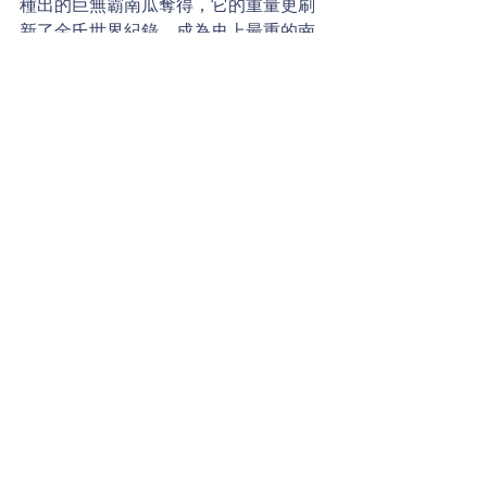
種出的巨無霸南瓜奪得，它的重量更刷
新了金氏世界紀錄，成為史上最重的南
瓜！這顆被暱稱為麥可喬丹（Michael 
Jordan）的大南瓜，預估可製作出至少
687份南瓜派，你知道它有多重嗎？
威廉小百科
留言
撰寫留言......