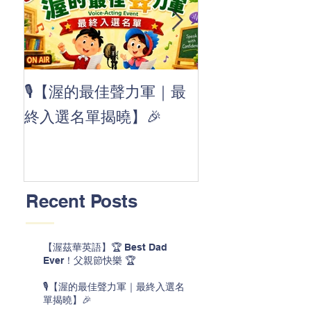
👏 Clap, clap, 
🎙️【渥的最佳聲力軍｜最
茲華最新 ABC
終入選名單揭曉】🎉
線囉 🚀🌟
Recent Posts
【渥茲華英語】🏆 Best Dad
Ever！父親節快樂 🏆
🎙️【渥的最佳聲力軍｜最終入選名
單揭曉】🎉