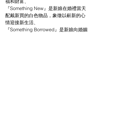
福和財富、 
『Something New』是新娘在婚禮當天
配戴新買的白色物品，象徵以嶄新的心
情迎接新生活、 
『Something Borrowed』是新娘向婚姻
幸福的朋友借來一樣物品在婚禮上配
戴，具有希望感染其他人幸福的含意。 
另外還有一樣物品，象徵著新娘的純潔
無瑕，你知道是什麼嗎？
威廉小百科
留言