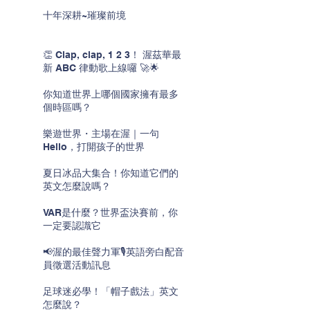
十年深耕~璀璨前境
👏 Clap, clap, 1 2 3！ 渥茲華最
新 ABC 律動歌上線囉 🚀🌟
你知道世界上哪個國家擁有最多
個時區嗎？
樂遊世界・主場在渥｜一句
Hello，打開孩子的世界
夏日冰品大集合！你知道它們的
英文怎麼說嗎？
VAR是什麼？世界盃決賽前，你
一定要認識它
📢渥的最佳聲力軍🎙️英語旁白配音
員徵選活動訊息
足球迷必學！「帽子戲法」英文
怎麼說？