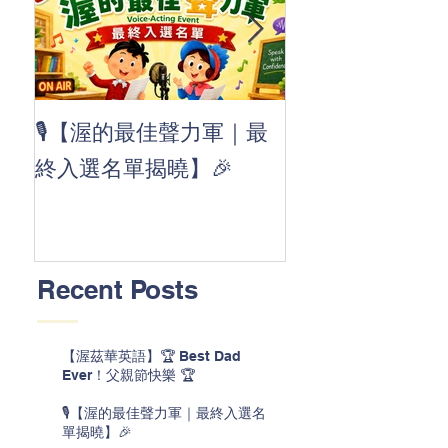
👏 Clap, clap, 
🎙️【渥的最佳聲力軍｜最
茲華最新 ABC
終入選名單揭曉】🎉
線囉 🚀🌟
Recent Posts
【渥茲華英語】🏆 Best Dad
Ever！父親節快樂 🏆
🎙️【渥的最佳聲力軍｜最終入選名
單揭曉】🎉