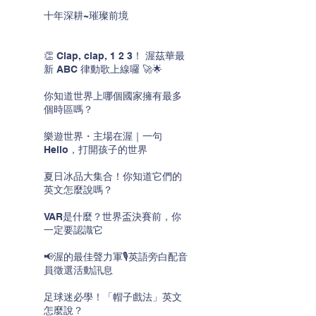
十年深耕~璀璨前境
👏 Clap, clap, 1 2 3！ 渥茲華最
新 ABC 律動歌上線囉 🚀🌟
你知道世界上哪個國家擁有最多
個時區嗎？
樂遊世界・主場在渥｜一句
Hello，打開孩子的世界
夏日冰品大集合！你知道它們的
英文怎麼說嗎？
VAR是什麼？世界盃決賽前，你
一定要認識它
📢渥的最佳聲力軍🎙️英語旁白配音
員徵選活動訊息
足球迷必學！「帽子戲法」英文
怎麼說？