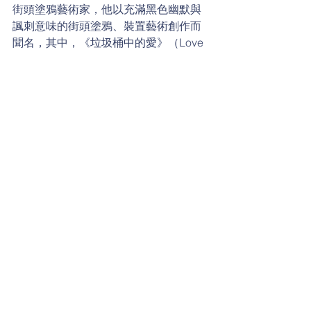
街頭塗鴉藝術家，他以充滿黑色幽默與
諷刺意味的街頭塗鴉、裝置藝術創作而
聞名，其中，《垃圾桶中的愛》（Love 
is in the Bin）更被譽為21世紀最具代表
性的當代藝術作品之一。這位神祕藝術
家的真實身分至今仍是一個謎，你知道
下列哪一個是他創作時使用的暱稱嗎？
威廉小百科
留言
撰寫留言......