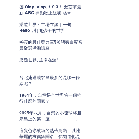
👏 Clap, clap, 1 2 3！ 渥茲華最
新 ABC 律動歌上線囉 🚀🌟
樂遊世界・主場在渥｜一句
Hello，打開孩子的世界
📢渥的最佳聲力軍🎙️英語旁白配音
員徵選活動訊息
樂遊世界, 主場在渥!
台北捷運載客量最多的是哪一條
線呢？
1951年，台灣是全世界第一個推
行什麼的國家？
2025年八月，台灣的小琉球將迎
來島上的第一座 __________。
這隻色彩繽紛的熱帶鳥類，以牠
華麗的求偶舞聞名，你知道牠是