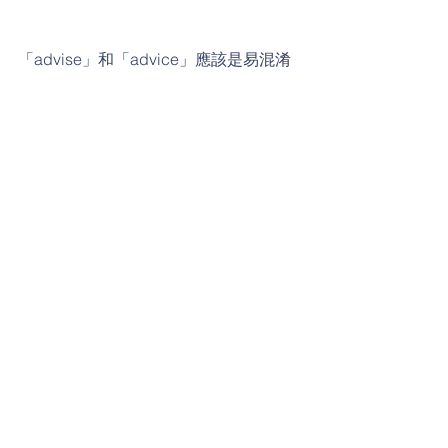
「advise」和「advice」應該是易混淆
單字排行榜上名列前茅的組合了！它們
都是「建議、勸告」的意思，前者當動
詞使用，而後者則是名詞。你知道這兩
個字要怎麼唸嗎？
威廉發音小學堂
留言
撰寫留言......