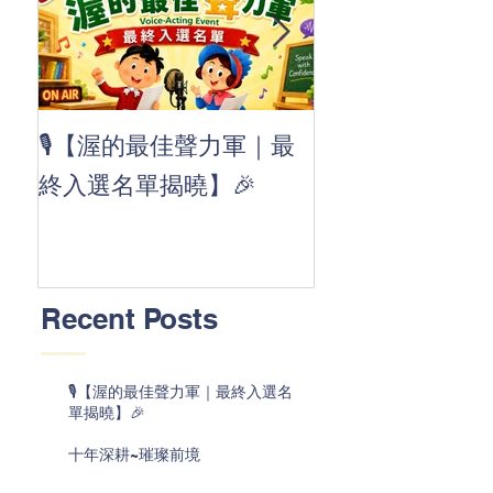
👏 Clap, clap, 
🎙️【渥的最佳聲力軍｜最
茲華最新 ABC
終入選名單揭曉】🎉
線囉 🚀🌟
Recent Posts
🎙️【渥的最佳聲力軍｜最終入選名
單揭曉】🎉
十年深耕~璀璨前境