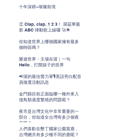
十年深耕~璀璨前境
👏 Clap, clap, 1 2 3！ 渥茲華最
新 ABC 律動歌上線囉 🚀🌟
你知道世界上哪個國家擁有最多
個時區嗎？
樂遊世界・主場在渥｜一句
Hello，打開孩子的世界
📢渥的最佳聲力軍🎙️英語旁白配音
員徵選活動訊息
金門縣目前正面臨哪一種外來入
侵鳥類過度繁殖的問題呢？
夜市是台灣文化中非常重要的一
部分，你知道全台灣有多少個夜
市嗎？
人們喜歡在墾丁國家公園賞鹿，
台灣總共有多少種不同的鹿呢？