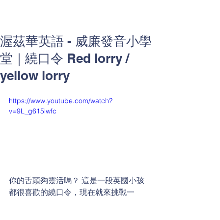
渥茲華英語 - 威廉發音小學
堂｜繞口令 Red lorry /
yellow lorry
https://www.youtube.com/watch?
v=9L_g615lwfc
你的舌頭夠靈活嗎？ 這是一段英國小孩
都很喜歡的繞口令，現在就來挑戰一
下，用你最快的速度連續唸五次吧！ 
📢紅色卡車，黃色卡車