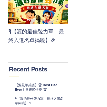
👏 Clap, clap, 
🎙️【渥的最佳聲力軍｜最
茲華最新 ABC
終入選名單揭曉】🎉
線囉 🚀🌟
Recent Posts
【渥茲華英語】🏆 Best Dad
Ever！父親節快樂 🏆
🎙️【渥的最佳聲力軍｜最終入選名
單揭曉】🎉