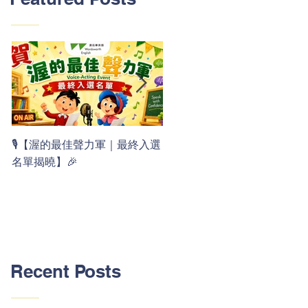
👏 Clap, clap, 1 2 3！ 渥茲華
🎙️【渥的最佳聲力軍｜最終入選
最新 ABC 律動歌上線囉 🚀🌟
名單揭曉】🎉
Recent Posts