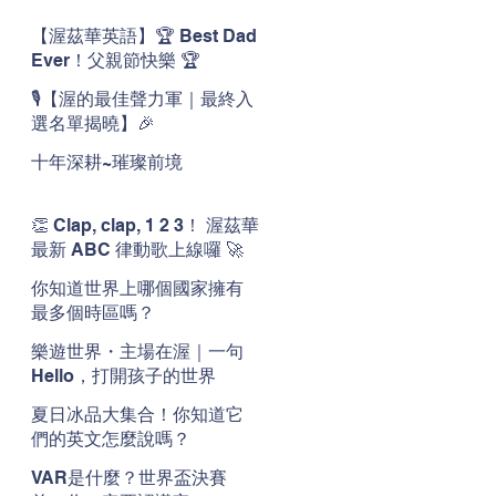
【渥茲華英語】🏆 Best Dad
Ever！父親節快樂 🏆
🎙️【渥的最佳聲力軍｜最終入
選名單揭曉】🎉
十年深耕~璀璨前境
👏 Clap, clap, 1 2 3！ 渥茲華
最新 ABC 律動歌上線囉 🚀
🌟
你知道世界上哪個國家擁有
最多個時區嗎？
樂遊世界・主場在渥｜一句
Hello，打開孩子的世界
夏日冰品大集合！你知道它
們的英文怎麼說嗎？
VAR是什麼？世界盃決賽