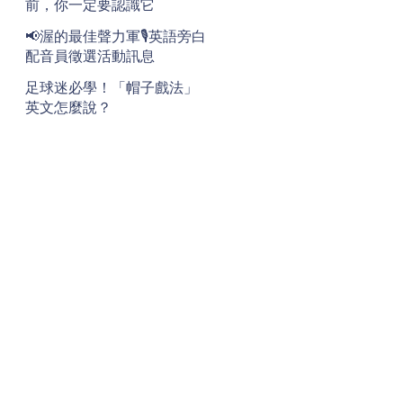
前，你一定要認識它
📢渥的最佳聲力軍🎙️英語旁白
配音員徵選活動訊息
足球迷必學！「帽子戲法」
英文怎麼說？
地址
Address