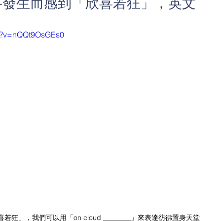
事發生而感到「欣喜若狂」，英文
ch?v=nQQt9OsGEs0
」，我們可以用「on cloud ________」來表達彷彿置身天堂