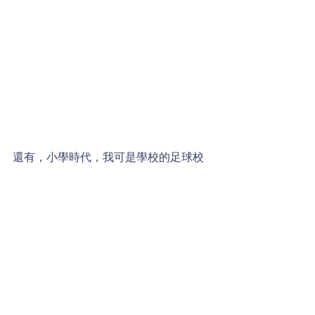
還有，小學時代，我可是學校的足球校
隊！當然啦！這是在英國的時候。
And here is a VERY old picture of my 
elementary school soccer team in the 
U.K.: