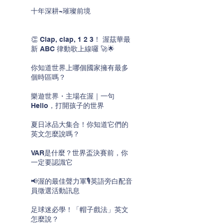
十年深耕~璀璨前境
👏 Clap, clap, 1 2 3！ 渥茲華最
新 ABC 律動歌上線囉 🚀🌟
你知道世界上哪個國家擁有最多
個時區嗎？
樂遊世界・主場在渥｜一句
Hello，打開孩子的世界
夏日冰品大集合！你知道它們的
英文怎麼說嗎？
VAR是什麼？世界盃決賽前，你
一定要認識它
📢渥的最佳聲力軍🎙️英語旁白配音
員徵選活動訊息
足球迷必學！「帽子戲法」英文
怎麼說？