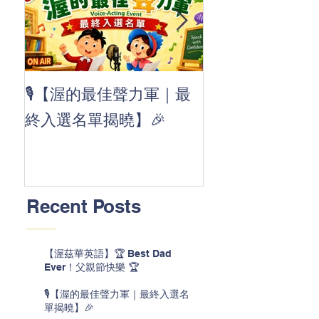
👏 Clap, clap, 
🎙️【渥的最佳聲力軍｜最
茲華最新 ABC
終入選名單揭曉】🎉
線囉 🚀🌟
Recent Posts
【渥茲華英語】🏆 Best Dad
Ever！父親節快樂 🏆
🎙️【渥的最佳聲力軍｜最終入選名
單揭曉】🎉