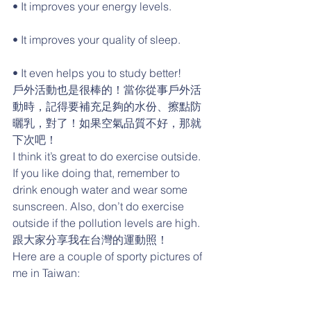
• It improves your energy levels.
• It improves your quality of sleep.
• It even helps you to study better!
戶外活動也是很棒的！當你從事戶外活
動時，記得要補充足夠的水份、擦點防
曬乳，對了！如果空氣品質不好，那就
下次吧！
I think it’s great to do exercise outside. 
If you like doing that, remember to 
drink enough water and wear some 
sunscreen. Also, don’t do exercise 
outside if the pollution levels are high.
跟大家分享我在台灣的運動照！
Here are a couple of sporty pictures of 
me in Taiwan: