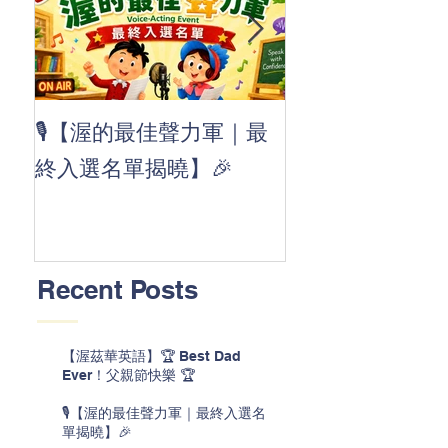
👏 Clap, clap, 
🎙️【渥的最佳聲力軍｜最
茲華最新 ABC
終入選名單揭曉】🎉
線囉 🚀🌟
Recent Posts
【渥茲華英語】🏆 Best Dad
Ever！父親節快樂 🏆
🎙️【渥的最佳聲力軍｜最終入選名
單揭曉】🎉