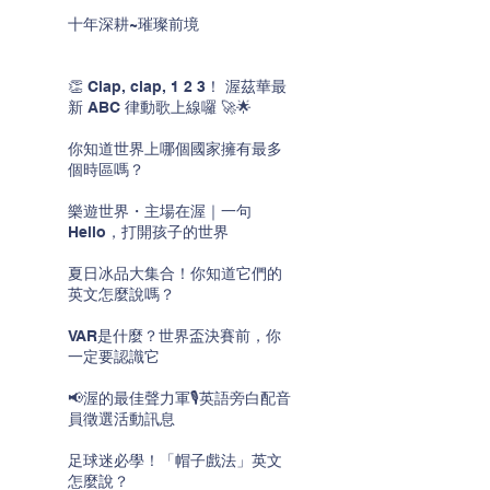
十年深耕~璀璨前境
👏 Clap, clap, 1 2 3！ 渥茲華最
新 ABC 律動歌上線囉 🚀🌟
你知道世界上哪個國家擁有最多
個時區嗎？
樂遊世界・主場在渥｜一句
Hello，打開孩子的世界
夏日冰品大集合！你知道它們的
英文怎麼說嗎？
VAR是什麼？世界盃決賽前，你
一定要認識它
📢渥的最佳聲力軍🎙️英語旁白配音
員徵選活動訊息
足球迷必學！「帽子戲法」英文
怎麼說？