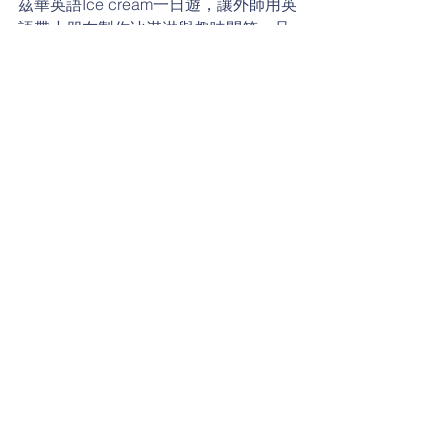
茲華英語Ice cream一日遊，讓外師用英
語帶小朋友製作冰淇淋與趣味問答，品
嚐超濃郁的口感、超好玩！現在就跟著
我們一起感受當天的熱情…
標記：
生活英語
留言
撰寫留言......