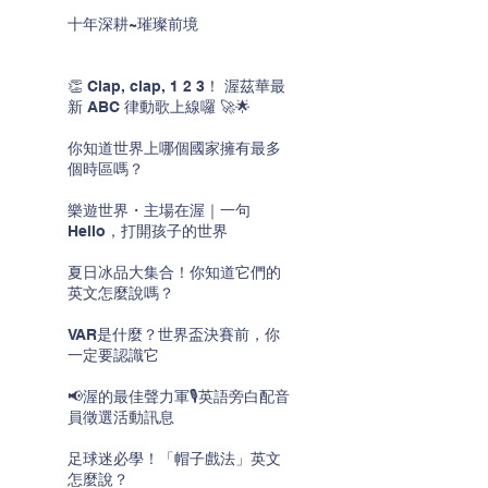
十年深耕~璀璨前境
👏 Clap, clap, 1 2 3！ 渥茲華最
新 ABC 律動歌上線囉 🚀🌟
你知道世界上哪個國家擁有最多
個時區嗎？
樂遊世界・主場在渥｜一句
Hello，打開孩子的世界
夏日冰品大集合！你知道它們的
英文怎麼說嗎？
VAR是什麼？世界盃決賽前，你
一定要認識它
📢渥的最佳聲力軍🎙️英語旁白配音
員徵選活動訊息
足球迷必學！「帽子戲法」英文
怎麼說？