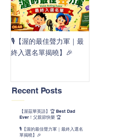
👏 Clap, clap, 
🎙️【渥的最佳聲力軍｜最
茲華最新 ABC
終入選名單揭曉】🎉
線囉 🚀🌟
Recent Posts
【渥茲華英語】🏆 Best Dad
Ever！父親節快樂 🏆
🎙️【渥的最佳聲力軍｜最終入選名
單揭曉】🎉