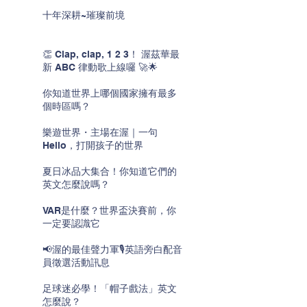
十年深耕~璀璨前境
👏 Clap, clap, 1 2 3！ 渥茲華最
新 ABC 律動歌上線囉 🚀🌟
你知道世界上哪個國家擁有最多
個時區嗎？
樂遊世界・主場在渥｜一句
Hello，打開孩子的世界
夏日冰品大集合！你知道它們的
英文怎麼說嗎？
VAR是什麼？世界盃決賽前，你
一定要認識它
📢渥的最佳聲力軍🎙️英語旁白配音
員徵選活動訊息
足球迷必學！「帽子戲法」英文
怎麼說？