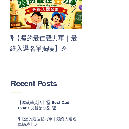
👏 Clap, clap, 
🎙️【渥的最佳聲力軍｜最
茲華最新 ABC
終入選名單揭曉】🎉
線囉 🚀🌟
Recent Posts
【渥茲華英語】🏆 Best Dad
Ever！父親節快樂 🏆
🎙️【渥的最佳聲力軍｜最終入選名
單揭曉】🎉