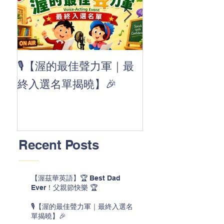
👏 Clap, clap, 
🎙️【渥的最佳聲力軍｜最
茲華最新 ABC
終入選名單揭曉】🎉
線囉 🚀🌟
Recent Posts
【渥茲華英語】🏆 Best Dad
Ever！父親節快樂 🏆
🎙️【渥的最佳聲力軍｜最終入選名
單揭曉】🎉