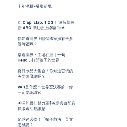
十年深耕~璀璨前境
👏 Clap, clap, 1 2 3！ 渥茲華最
新 ABC 律動歌上線囉 🚀🌟
你知道世界上哪個國家擁有最多
個時區嗎？
樂遊世界・主場在渥｜一句
Hello，打開孩子的世界
夏日冰品大集合！你知道它們的
英文怎麼說嗎？
VAR是什麼？世界盃決賽前，你
一定要認識它
📢渥的最佳聲力軍🎙️英語旁白配音
員徵選活動訊息
足球迷必學！「帽子戲法」英文
怎麼說？