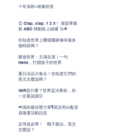
十年深耕~璀璨前境
👏 Clap, clap, 1 2 3！ 渥茲華最
新 ABC 律動歌上線囉 🚀🌟
你知道世界上哪個國家擁有最多
個時區嗎？
樂遊世界・主場在渥｜一句
Hello，打開孩子的世界
夏日冰品大集合！你知道它們的
英文怎麼說嗎？
VAR是什麼？世界盃決賽前，你
一定要認識它
📢渥的最佳聲力軍🎙️英語旁白配音
員徵選活動訊息
足球迷必學！「帽子戲法」英文
怎麼說？