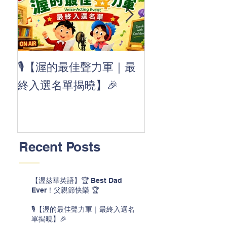
👏 Clap, clap, 
🎙️【渥的最佳聲力軍｜最
茲華最新 ABC
終入選名單揭曉】🎉
線囉 🚀🌟
Recent Posts
【渥茲華英語】🏆 Best Dad
Ever！父親節快樂 🏆
🎙️【渥的最佳聲力軍｜最終入選名
單揭曉】🎉