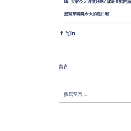
嗨! 大家今天過得好嗎? 你最喜歡的
趕緊來瞧瞧今天的題目喔!
留言
撰寫留言......