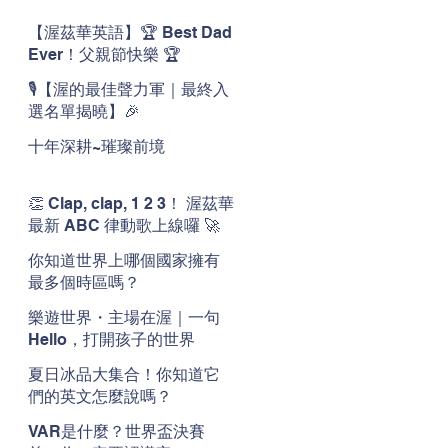
【渥茲華英語】🏆 Best Dad
Ever！父親節快樂 🏆
🎙️【渥的最佳聲力軍｜最終入
選名單揭曉】🎉
十年深耕~璀璨前境
👏 Clap, clap, 1 2 3！ 渥茲華
最新 ABC 律動歌上線囉 🚀
🌟
你知道世界上哪個國家擁有
最多個時區嗎？
樂遊世界・主場在渥｜一句
Hello，打開孩子的世界
夏日冰品大集合！你知道它
們的英文怎麼說嗎？
VAR是什麼？世界盃決賽