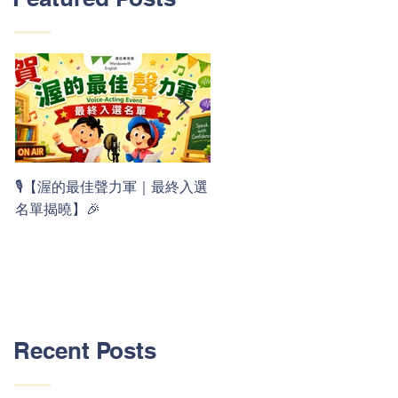
👏 Clap, clap, 1 2 3！ 渥茲華
🎙️【渥的最佳聲力軍｜最終入選
最新 ABC 律動歌上線囉 🚀🌟
名單揭曉】🎉
Recent Posts