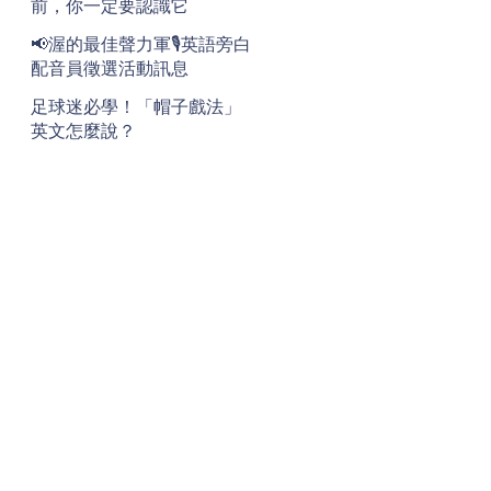
前，你一定要認識它
📢渥的最佳聲力軍🎙️英語旁白
配音員徵選活動訊息
足球迷必學！「帽子戲法」
英文怎麼說？
地址
Address