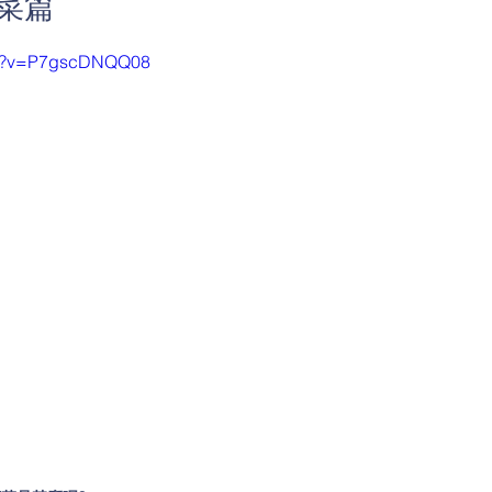
蔬菜篇
tch?v=P7gscDNQQ08