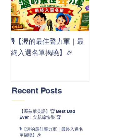
👏 Clap, clap, 
🎙️【渥的最佳聲力軍｜最
茲華最新 ABC
終入選名單揭曉】🎉
線囉 🚀🌟
Recent Posts
【渥茲華英語】🏆 Best Dad
Ever！父親節快樂 🏆
🎙️【渥的最佳聲力軍｜最終入選名
單揭曉】🎉