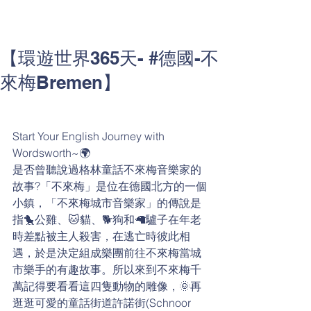
【環遊世界365天- #德國-不
來梅Bremen】
Start Your English Journey with 
Wordsworth~🌍
是否曾聽說過格林童話不來梅音樂家的
故事?「不來梅」是位在德國北方的一個
小鎮，「不來梅城市音樂家」的傳說是
指🐤公雞、🐱貓、🐕狗和🦙驢子在年老
時差點被主人殺害，在逃亡時彼此相
遇，於是決定組成樂團前往不來梅當城
市樂手的有趣故事。所以來到不來梅千
萬記得要看看這四隻動物的雕像，🌞再
逛逛可愛的童話街道許諾街(Schnoor 