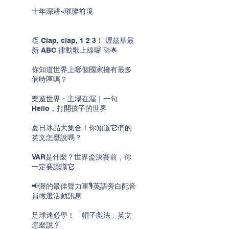
十年深耕~璀璨前境
👏 Clap, clap, 1 2 3！ 渥茲華最
新 ABC 律動歌上線囉 🚀🌟
你知道世界上哪個國家擁有最多
個時區嗎？
樂遊世界・主場在渥｜一句
Hello，打開孩子的世界
夏日冰品大集合！你知道它們的
英文怎麼說嗎？
VAR是什麼？世界盃決賽前，你
一定要認識它
📢渥的最佳聲力軍🎙️英語旁白配音
員徵選活動訊息
足球迷必學！「帽子戲法」英文
怎麼說？