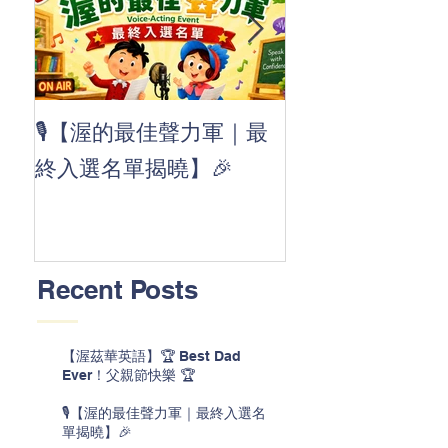
👏 Clap, clap, 
🎙️【渥的最佳聲力軍｜最
茲華最新 ABC
終入選名單揭曉】🎉
線囉 🚀🌟
Recent Posts
【渥茲華英語】🏆 Best Dad
Ever！父親節快樂 🏆
🎙️【渥的最佳聲力軍｜最終入選名
單揭曉】🎉