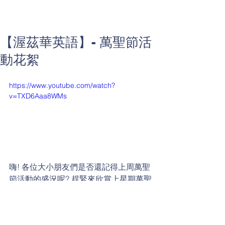
【渥茲華英語】- 萬聖節活
動花絮
https://www.youtube.com/watch?
v=TXD6Aaa8WMs
嗨! 各位大小朋友們是否還記得上周萬聖
節活動的盛況呢? 趕緊來欣賞上星期萬聖
節當天活動的花絮吧!