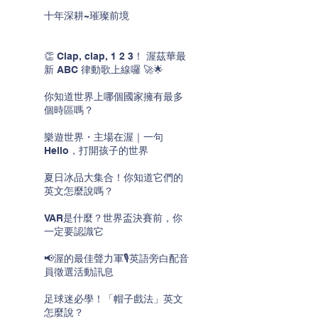
十年深耕~璀璨前境
👏 Clap, clap, 1 2 3！ 渥茲華最
新 ABC 律動歌上線囉 🚀🌟
你知道世界上哪個國家擁有最多
個時區嗎？
樂遊世界・主場在渥｜一句
Hello，打開孩子的世界
夏日冰品大集合！你知道它們的
英文怎麼說嗎？
VAR是什麼？世界盃決賽前，你
一定要認識它
📢渥的最佳聲力軍🎙️英語旁白配音
員徵選活動訊息
足球迷必學！「帽子戲法」英文
怎麼說？