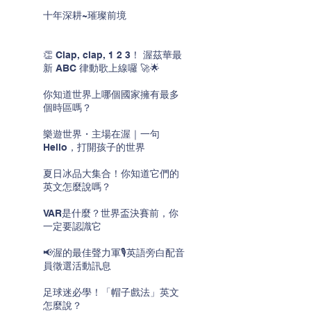
十年深耕~璀璨前境
👏 Clap, clap, 1 2 3！ 渥茲華最
新 ABC 律動歌上線囉 🚀🌟
你知道世界上哪個國家擁有最多
個時區嗎？
樂遊世界・主場在渥｜一句
Hello，打開孩子的世界
夏日冰品大集合！你知道它們的
英文怎麼說嗎？
VAR是什麼？世界盃決賽前，你
一定要認識它
📢渥的最佳聲力軍🎙️英語旁白配音
員徵選活動訊息
足球迷必學！「帽子戲法」英文
怎麼說？