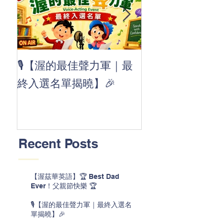
👏 Clap, clap, 
🎙️【渥的最佳聲力軍｜最
茲華最新 ABC
終入選名單揭曉】🎉
線囉 🚀🌟
Recent Posts
【渥茲華英語】🏆 Best Dad
Ever！父親節快樂 🏆
🎙️【渥的最佳聲力軍｜最終入選名
單揭曉】🎉