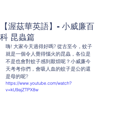
【渥茲華英語】- 小威廉百
科 昆蟲篇
嗨! 大家今天過得好嗎? 從古至今，蚊子
就是一個令人覺得惱火的昆蟲，各位是
不是也會對蚊子感到厭煩呢？小威廉今
天考考你們，會吸人血的蚊子是公的還
是母的呢?
https://www.youtube.com/watch?
v=kU9ajZTPX8w