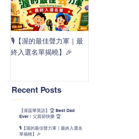
👏 Clap, clap, 
🎙️【渥的最佳聲力軍｜最
茲華最新 ABC
終入選名單揭曉】🎉
線囉 🚀🌟
Recent Posts
【渥茲華英語】🏆 Best Dad
Ever！父親節快樂 🏆
🎙️【渥的最佳聲力軍｜最終入選名
單揭曉】🎉