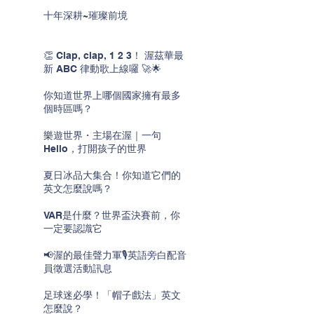
十年深耕~璀璨前境
👏 Clap, clap, 1 2 3！ 渥茲華最
新 ABC 律動歌上線囉 🚀🌟
你知道世界上哪個國家擁有最多
個時區嗎？
樂遊世界・主場在渥｜一句
Hello，打開孩子的世界
夏日冰品大集合！你知道它們的
英文怎麼說嗎？
VAR是什麼？世界盃決賽前，你
一定要認識它
📢渥的最佳聲力軍🎙️英語旁白配音
員徵選活動訊息
足球迷必學！「帽子戲法」英文
怎麼說？