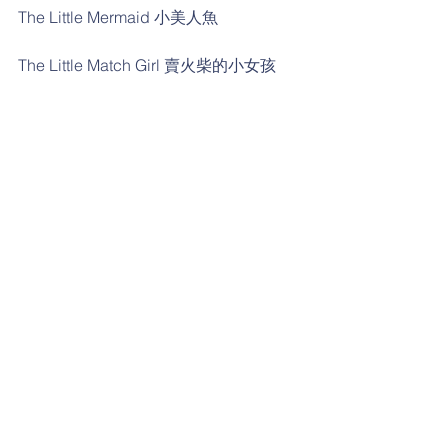
The Little Mermaid 小美人魚
The Little Match Girl 賣火柴的小女孩
Fairy 小精靈
in time 經過一段時間
The princess and the Pea公主與豌豆
The Ugly Duckling 醜小鴨
attractive 吸引人的
#follow
#渥茲華英語
#環遊世界