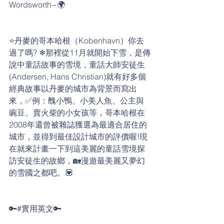
Wordsworth~🌍
⭐丹麥的哥本哈根（Kobenhavn）你去
過了嗎? ❄那裡從11月就開始下雪，是傳
說中童話故事的雪境，童話大師安徒生
(Andersen, Hans Christian)就有好多個
經典故事以丹麥的城市為背景而寫出
來，✅例：醜小鴨、小美人魚、公主與
豌豆、賣火柴的小女孩等，哥本哈根在
2008年還曾被雜誌獲選為最適合居住的
城市，並得到最佳設計城市的評價喔!現
在就來計畫一下到這美麗的童話雪境探
訪安徒生的故鄉，🏡漫遊最美麗又夢幻
的雪國之都吧。💟
🔑#實用英文🔑