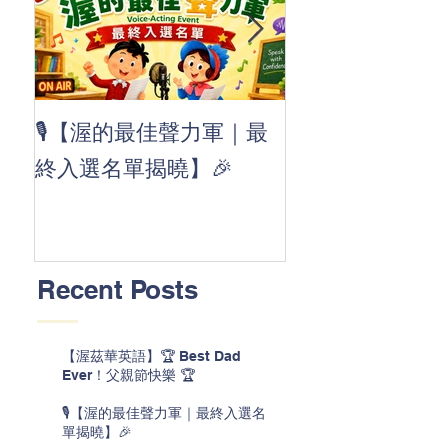
👏 Clap, clap, 
🎙️【渥的最佳聲力軍｜最
茲華最新 ABC
終入選名單揭曉】🎉
線囉 🚀🌟
Recent Posts
【渥茲華英語】🏆 Best Dad
Ever！父親節快樂 🏆
🎙️【渥的最佳聲力軍｜最終入選名
單揭曉】🎉