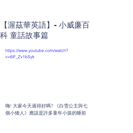
【渥茲華英語】- 小威廉百
科 童話故事篇
https://www.youtube.com/watch?
v=6iF_Zv1bSyk
嗨! 大家今天過得好嗎? 《白雪公主與七
個小矮人》應該是許多童年小孩的睡前
故事，是著名的《格林童話》故事之
一。小威廉考考大家，請問影片中最後