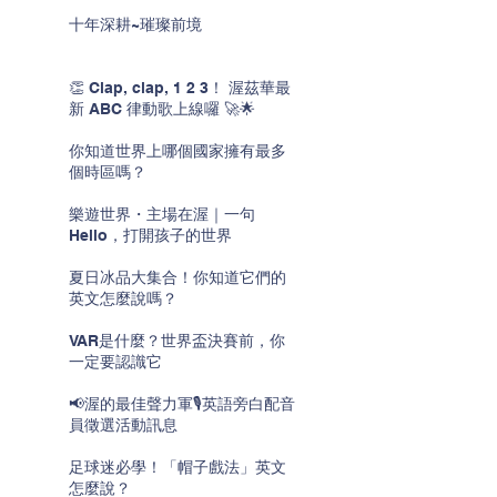
十年深耕~璀璨前境
👏 Clap, clap, 1 2 3！ 渥茲華最
新 ABC 律動歌上線囉 🚀🌟
你知道世界上哪個國家擁有最多
個時區嗎？
樂遊世界・主場在渥｜一句
Hello，打開孩子的世界
夏日冰品大集合！你知道它們的
英文怎麼說嗎？
VAR是什麼？世界盃決賽前，你
一定要認識它
📢渥的最佳聲力軍🎙️英語旁白配音
員徵選活動訊息
足球迷必學！「帽子戲法」英文
怎麼說？