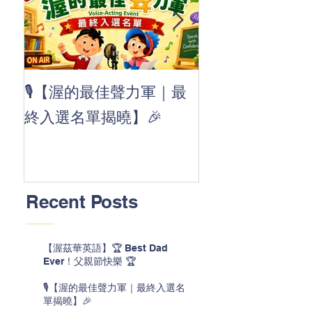
👏 Clap, clap, 
🎙️【渥的最佳聲力軍｜最
茲華最新 ABC
終入選名單揭曉】🎉
線囉 🚀🌟
Recent Posts
【渥茲華英語】🏆 Best Dad
Ever！父親節快樂 🏆
🎙️【渥的最佳聲力軍｜最終入選名
單揭曉】🎉