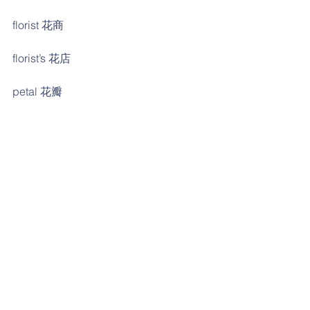
florist 花商
florist’s 花店
petal 花瓣
give a hug 擁抱
pamper 呵護
upbringing 教養
symbol 象徵
honor 向…致敬
a token of appreciation 表達感激
#follow
#渥茲華英語