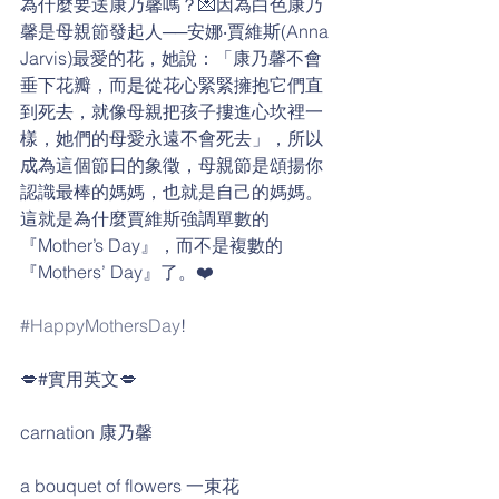
為什麼要送康乃馨嗎？💌因為白色康乃
馨是母親節發起人──安娜‧賈維斯(Anna 
Jarvis)最愛的花，她說：「康乃馨不會
垂下花瓣，而是從花心緊緊擁抱它們直
到死去，就像母親把孩子摟進心坎裡一
樣，她們的母愛永遠不會死去」，所以
成為這個節日的象徵，母親節是頌揚你
認識最棒的媽媽，也就是自己的媽媽。
這就是為什麼賈維斯強調單數的
『Mother’s Day』，而不是複數的
『Mothers’ Day』了。❤️
#HappyMothersDay
!
💋#實用英文💋
carnation 康乃馨
a bouquet of flowers 一束花