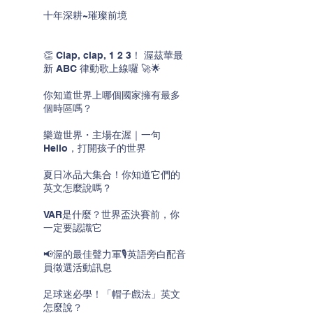
十年深耕~璀璨前境
👏 Clap, clap, 1 2 3！ 渥茲華最
新 ABC 律動歌上線囉 🚀🌟
你知道世界上哪個國家擁有最多
個時區嗎？
樂遊世界・主場在渥｜一句
Hello，打開孩子的世界
夏日冰品大集合！你知道它們的
英文怎麼說嗎？
VAR是什麼？世界盃決賽前，你
一定要認識它
📢渥的最佳聲力軍🎙️英語旁白配音
員徵選活動訊息
足球迷必學！「帽子戲法」英文
怎麼說？