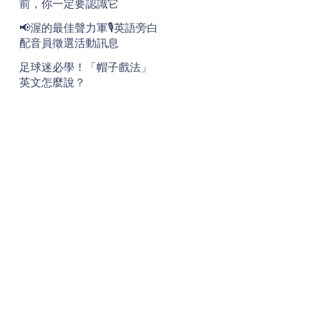
前，你一定要認識它
📢渥的最佳聲力軍🎙️英語旁白
配音員徵選活動訊息
足球迷必學！「帽子戲法」
英文怎麼說？
地址
Address