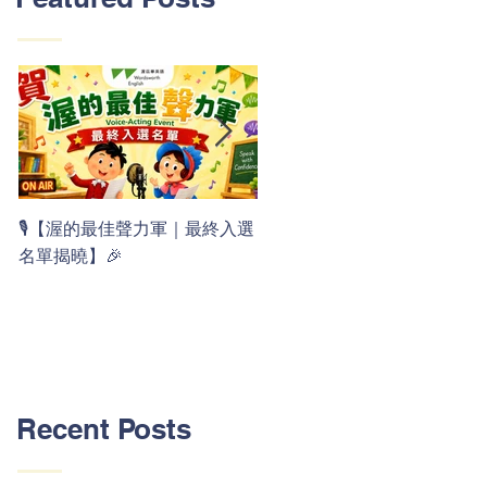
👏 Clap, clap, 1 2 3！ 渥茲華
🎙️【渥的最佳聲力軍｜最終入選
最新 ABC 律動歌上線囉 🚀🌟
名單揭曉】🎉
Recent Posts