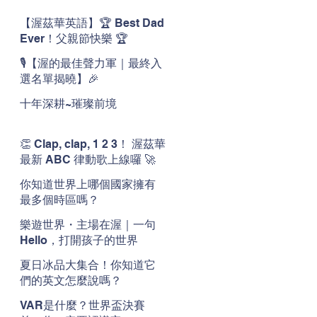
【渥茲華英語】🏆 Best Dad
Ever！父親節快樂 🏆
🎙️【渥的最佳聲力軍｜最終入
選名單揭曉】🎉
十年深耕~璀璨前境
👏 Clap, clap, 1 2 3！ 渥茲華
最新 ABC 律動歌上線囉 🚀
🌟
你知道世界上哪個國家擁有
最多個時區嗎？
樂遊世界・主場在渥｜一句
Hello，打開孩子的世界
夏日冰品大集合！你知道它
們的英文怎麼說嗎？
VAR是什麼？世界盃決賽