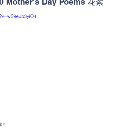
other's Day Poems 花絮
ch?v=wS9eub3yiO4
!!