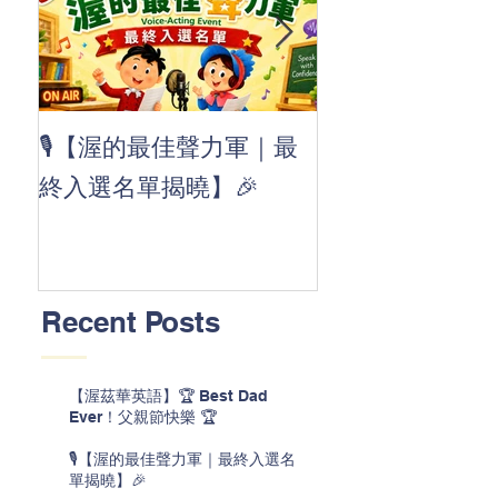
👏 Clap, clap, 
🎙️【渥的最佳聲力軍｜最
茲華最新 ABC
終入選名單揭曉】🎉
線囉 🚀🌟
Recent Posts
【渥茲華英語】🏆 Best Dad
Ever！父親節快樂 🏆
🎙️【渥的最佳聲力軍｜最終入選名
單揭曉】🎉