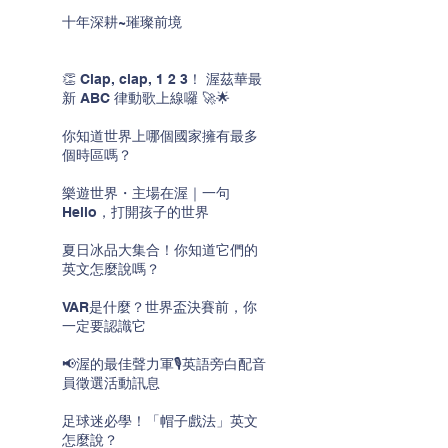
十年深耕~璀璨前境
👏 Clap, clap, 1 2 3！ 渥茲華最
新 ABC 律動歌上線囉 🚀🌟
你知道世界上哪個國家擁有最多
個時區嗎？
樂遊世界・主場在渥｜一句
Hello，打開孩子的世界
夏日冰品大集合！你知道它們的
英文怎麼說嗎？
VAR是什麼？世界盃決賽前，你
一定要認識它
📢渥的最佳聲力軍🎙️英語旁白配音
員徵選活動訊息
足球迷必學！「帽子戲法」英文
怎麼說？