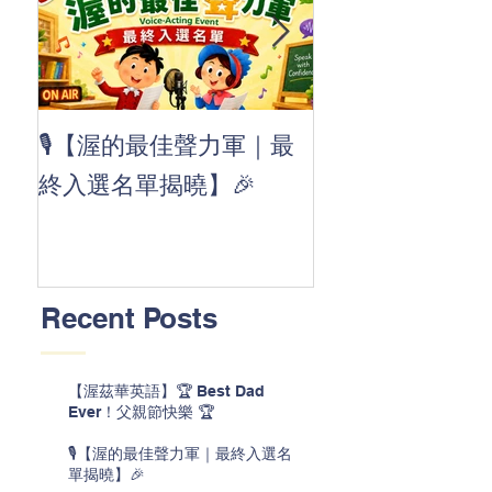
👏 Clap, clap, 
🎙️【渥的最佳聲力軍｜最
茲華最新 ABC
終入選名單揭曉】🎉
線囉 🚀🌟
Recent Posts
【渥茲華英語】🏆 Best Dad
Ever！父親節快樂 🏆
🎙️【渥的最佳聲力軍｜最終入選名
單揭曉】🎉