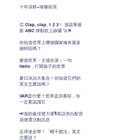
十年深耕~璀璨前境
👏 Clap, clap, 1 2 3！ 渥茲華最
新 ABC 律動歌上線囉 🚀🌟
你知道世界上哪個國家擁有最多
個時區嗎？
樂遊世界・主場在渥｜一句
Hello，打開孩子的世界
夏日冰品大集合！你知道它們的
英文怎麼說嗎？
VAR是什麼？世界盃決賽前，你
一定要認識它
📢渥的最佳聲力軍🎙️英語旁白配音
員徵選活動訊息
足球迷必學！「帽子戲法」英文
怎麼說？