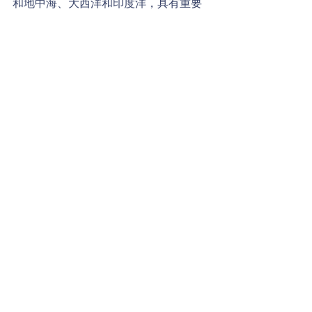
和地中海、大西洋和印度洋，具有重要
戰略意義和經濟意義的一條運河。小威
廉今天考考你們，請問這一條運河是屬
於哪一個國家的呢?
留言
撰寫留言......