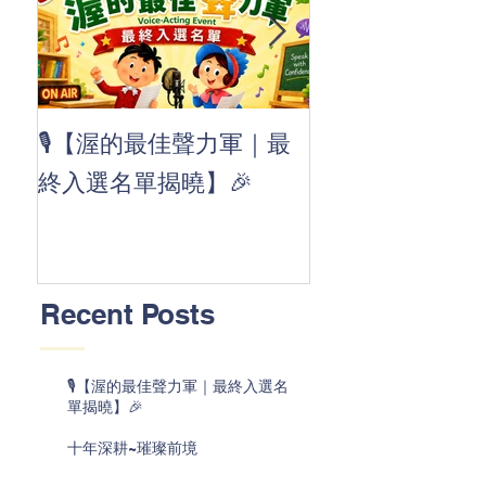
👏 Clap, clap, 
🎙️【渥的最佳聲力軍｜最
茲華最新 ABC
終入選名單揭曉】🎉
線囉 🚀🌟
Recent Posts
🎙️【渥的最佳聲力軍｜最終入選名
單揭曉】🎉
十年深耕~璀璨前境