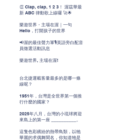
👏 Clap, clap, 1 2 3！ 渥茲華最
新 ABC 律動歌上線囉 🚀🌟
樂遊世界・主場在渥｜一句
Hello，打開孩子的世界
📢渥的最佳聲力軍🎙️英語旁白配音
員徵選活動訊息
樂遊世界, 主場在渥!
台北捷運載客量最多的是哪一條
線呢？
1951年，台灣是全世界第一個推
行什麼的國家？
2025年八月，台灣的小琉球將迎
來島上的第一座 __________。
這隻色彩繽紛的熱帶鳥類，以牠
華麗的求偶舞聞名，你知道牠是