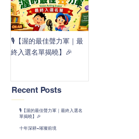
👏 Clap, clap, 
🎙️【渥的最佳聲力軍｜最
茲華最新 ABC
終入選名單揭曉】🎉
線囉 🚀🌟
Recent Posts
🎙️【渥的最佳聲力軍｜最終入選名
單揭曉】🎉
十年深耕~璀璨前境