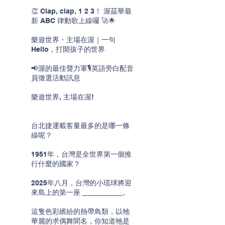
👏 Clap, clap, 1 2 3！ 渥茲華最
新 ABC 律動歌上線囉 🚀🌟
樂遊世界・主場在渥｜一句
Hello，打開孩子的世界
📢渥的最佳聲力軍🎙️英語旁白配音
員徵選活動訊息
樂遊世界, 主場在渥!
台北捷運載客量最多的是哪一條
線呢？
1951年，台灣是全世界第一個推
行什麼的國家？
2025年八月，台灣的小琉球將迎
來島上的第一座 __________。
這隻色彩繽紛的熱帶鳥類，以牠
華麗的求偶舞聞名，你知道牠是