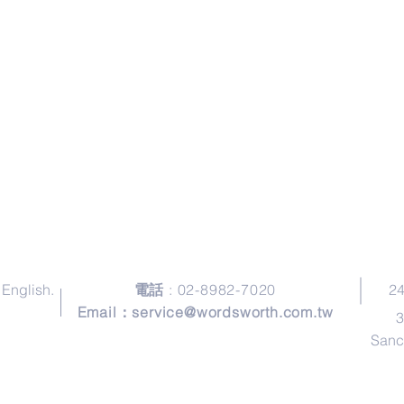
聯絡我們
Contact Us
English.
電話
: 02-8982-7020
2
Email：
service@wordsworth.com.tw
3
Sanch