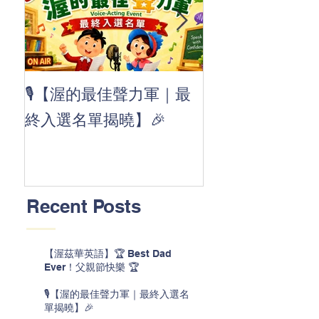
👏 Clap, clap, 
🎙️【渥的最佳聲力軍｜最
茲華最新 ABC
終入選名單揭曉】🎉
線囉 🚀🌟
Recent Posts
【渥茲華英語】🏆 Best Dad
Ever！父親節快樂 🏆
🎙️【渥的最佳聲力軍｜最終入選名
單揭曉】🎉