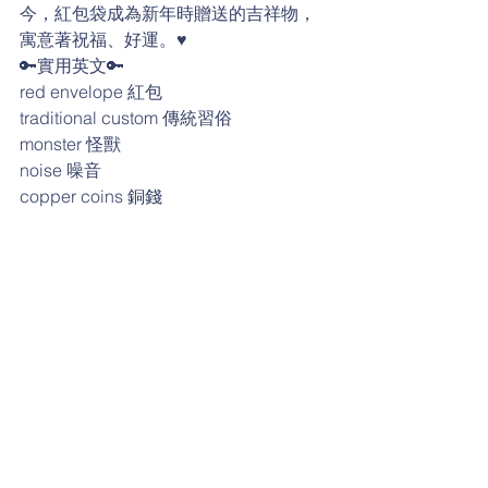
今，紅包袋成為新年時贈送的吉祥物，
寓意著祝福、好運。♥️
🔑實用英文🔑
red envelope 紅包
traditional custom 傳統習俗
monster 怪獸
noise 噪音
copper coins 銅錢
blessing 祝福
good luck 好運
firecrackers 爆竹、鞭炮
scare (someone/something) away 把
（某人/某物）嚇跑
Lunar New Year 農曆新年
日常生活英語