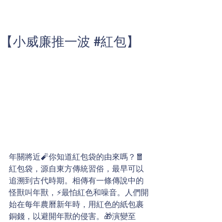
【小威廉推一波 #紅包】
年關將近🧨你知道紅包袋的由來嗎？🧧
紅包袋，源自東方傳統習俗，最早可以
追溯到古代時期。相傳有一條傳說中的
怪獸叫年獸，⚡️最怕紅色和噪音。人們開
始在每年農曆新年時，用紅色的紙包裹
銅錢，以避開年獸的侵害。🎁演變至