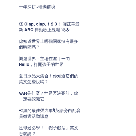
十年深耕~璀璨前境
👏 Clap, clap, 1 2 3！ 渥茲華最
新 ABC 律動歌上線囉 🚀🌟
你知道世界上哪個國家擁有最多
個時區嗎？
樂遊世界・主場在渥｜一句
Hello，打開孩子的世界
夏日冰品大集合！你知道它們的
英文怎麼說嗎？
VAR是什麼？世界盃決賽前，你
一定要認識它
📢渥的最佳聲力軍🎙️英語旁白配音
員徵選活動訊息
足球迷必學！「帽子戲法」英文
怎麼說？