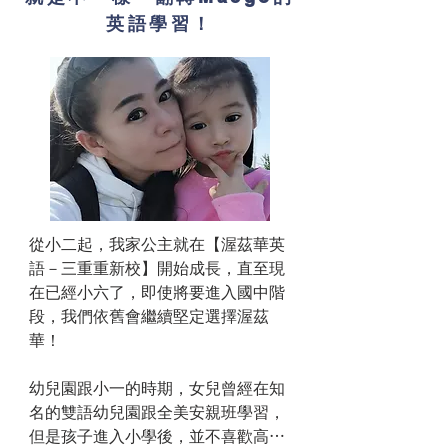
英語學習！
從小二起，我家公主就在【渥茲華英
語－三重重新校】開始成長，直至現
在已經小六了，即使將要進入國中階
段，我們依舊會繼續堅定選擇渥茲
華！

幼兒園跟小一的時期，女兒曾經在知
名的雙語幼兒園跟全美安親班學習，
但是孩子進入小學後，並不喜歡高壓