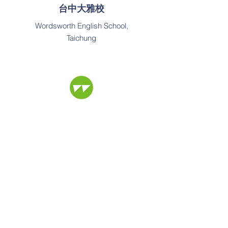
台中大雅校
Wordsworth English School,
Taichung
聯絡我們
Contact Us
電話
:
02-8982-7020
Email：
service@wordsworth.com.tw