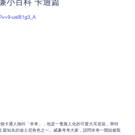
威廉小百科 卡通篇
h?v=9-ualB1g3_A
有一個卡通人物叫「米奇」，他是一隻擬人化的可愛大耳老鼠，華特
上最知名的迪士尼角色之一。威廉考考大家，請問米奇一開始被取