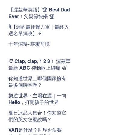
【渥茲華英語】🏆 Best Dad
Ever！父親節快樂 🏆
🎙️【渥的最佳聲力軍｜最終入
選名單揭曉】🎉
十年深耕~璀璨前境
👏 Clap, clap, 1 2 3！ 渥茲華
最新 ABC 律動歌上線囉 🚀
🌟
你知道世界上哪個國家擁有
最多個時區嗎？
樂遊世界・主場在渥｜一句
Hello，打開孩子的世界
夏日冰品大集合！你知道它
們的英文怎麼說嗎？
VAR是什麼？世界盃決賽