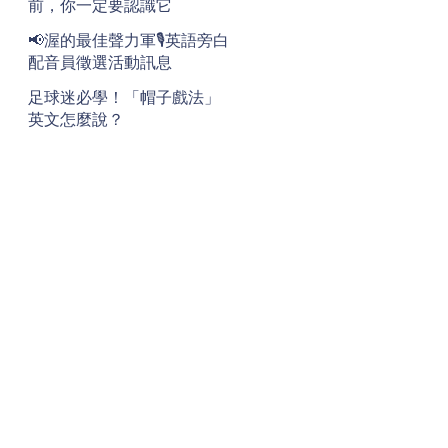
前，你一定要認識它
📢渥的最佳聲力軍🎙️英語旁白
配音員徵選活動訊息
足球迷必學！「帽子戲法」
英文怎麼說？
地址
Address