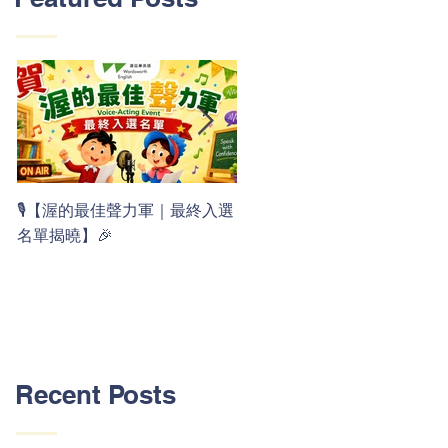
👏 Clap, clap, 1 2 3！ 渥茲華
🎙️【渥的最佳聲力軍｜最終入選
最新 ABC 律動歌上線囉 🚀🌟
名單揭曉】🎉
Recent Posts