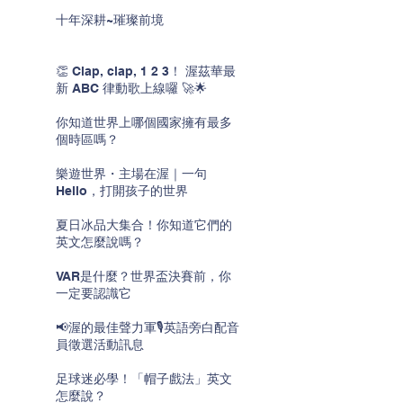
十年深耕~璀璨前境
👏 Clap, clap, 1 2 3！ 渥茲華最
新 ABC 律動歌上線囉 🚀🌟
你知道世界上哪個國家擁有最多
個時區嗎？
樂遊世界・主場在渥｜一句
Hello，打開孩子的世界
夏日冰品大集合！你知道它們的
英文怎麼說嗎？
VAR是什麼？世界盃決賽前，你
一定要認識它
📢渥的最佳聲力軍🎙️英語旁白配音
員徵選活動訊息
足球迷必學！「帽子戲法」英文
怎麼說？