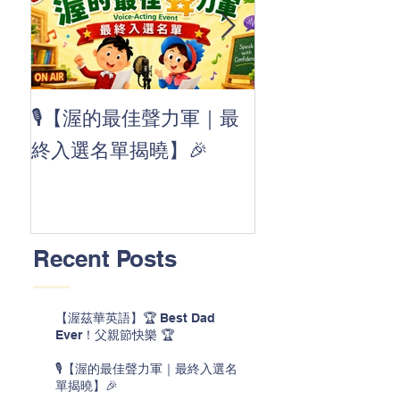
👏 Clap, clap, 
🎙️【渥的最佳聲力軍｜最
茲華最新 ABC
終入選名單揭曉】🎉
線囉 🚀🌟
Recent Posts
【渥茲華英語】🏆 Best Dad
Ever！父親節快樂 🏆
🎙️【渥的最佳聲力軍｜最終入選名
單揭曉】🎉