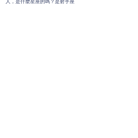
人，是什麼星座的嗎？是射手座
（Sagittarius）、魔羯座
（Capricorn）、還是水瓶座
（Aquarius）呢？
威廉小百科
留言
撰寫留言......