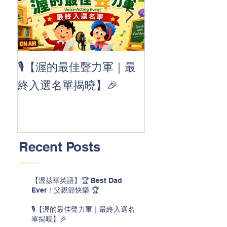
👏 Clap, clap, 
🎙️【渥的最佳聲力軍｜最
茲華最新 ABC
終入選名單揭曉】🎉
線囉 🚀🌟
Recent Posts
【渥茲華英語】🏆 Best Dad
Ever！父親節快樂 🏆
🎙️【渥的最佳聲力軍｜最終入選名
單揭曉】🎉