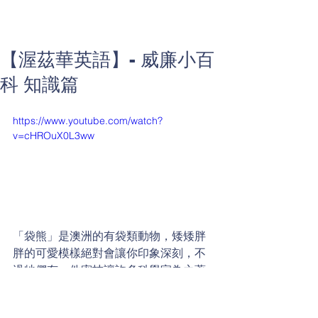
【渥茲華英語】- 威廉小百
科 知識篇
https://www.youtube.com/watch?
v=cHROuX0L3ww
「袋熊」是澳洲的有袋類動物，矮矮胖
胖的可愛模樣絕對會讓你印象深刻，不
過牠們有一件密技讓許多科學家為之著
迷，威廉考考大家，請問袋熊的糞便有
甚麼特別之處嗎?