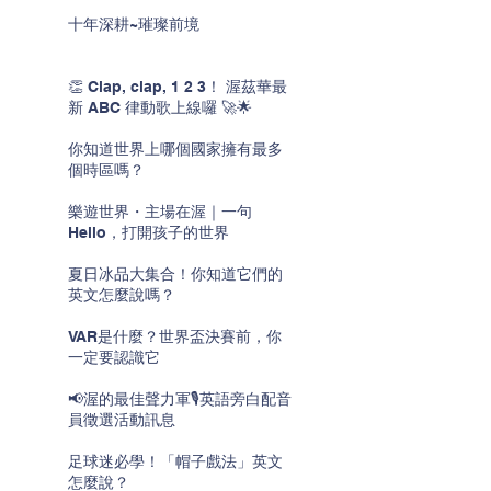
十年深耕~璀璨前境
👏 Clap, clap, 1 2 3！ 渥茲華最
新 ABC 律動歌上線囉 🚀🌟
你知道世界上哪個國家擁有最多
個時區嗎？
樂遊世界・主場在渥｜一句
Hello，打開孩子的世界
夏日冰品大集合！你知道它們的
英文怎麼說嗎？
VAR是什麼？世界盃決賽前，你
一定要認識它
📢渥的最佳聲力軍🎙️英語旁白配音
員徵選活動訊息
足球迷必學！「帽子戲法」英文
怎麼說？