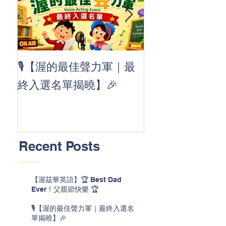
👏 Clap, clap, 
🎙️【渥的最佳聲力軍｜最
茲華最新 ABC
終入選名單揭曉】🎉
線囉 🚀🌟
Recent Posts
【渥茲華英語】🏆 Best Dad
Ever！父親節快樂 🏆
🎙️【渥的最佳聲力軍｜最終入選名
單揭曉】🎉