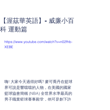
【渥茲華英語】- 威廉小百
科 運動篇
https://www.youtube.com/watch?v=n02fhb-
XEBE
嗨! 大家今天過得好嗎? 麥可喬丹在籃球
界可說是響噹噹的人物，在美國的國家
籃球協會簡稱 (NBA) 全世界水準最高的
男子職業籃球賽事殿堂，他可是創下許
多傲人的紀錄。威廉今天來考考各位，