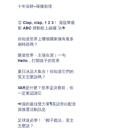
十年深耕~璀璨前境
👏 Clap, clap, 1 2 3！ 渥茲華最
新 ABC 律動歌上線囉 🚀🌟
你知道世界上哪個國家擁有最多
個時區嗎？
樂遊世界・主場在渥｜一句
Hello，打開孩子的世界
夏日冰品大集合！你知道它們的
英文怎麼說嗎？
VAR是什麼？世界盃決賽前，你
一定要認識它
📢渥的最佳聲力軍🎙️英語旁白配音
員徵選活動訊息
足球迷必學！「帽子戲法」英文
怎麼說？