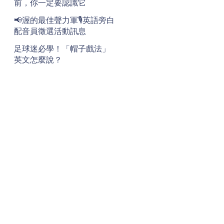
前，你一定要認識它
📢渥的最佳聲力軍🎙️英語旁白
配音員徵選活動訊息
足球迷必學！「帽子戲法」
英文怎麼說？
地址
Address