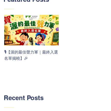
👏 Clap, clap, 1 2 3！ 渥茲華
🎙️【渥的最佳聲力軍｜最終入選
最新 ABC 律動歌上線囉 🚀🌟
名單揭曉】🎉
Recent Posts