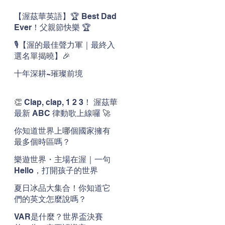
【渥茲華英語】🏆 Best Dad
Ever！父親節快樂 🏆
🎙️【渥的最佳聲力軍｜最終入
選名單揭曉】🎉
十年深耕~璀璨前境
👏 Clap, clap, 1 2 3！ 渥茲華
最新 ABC 律動歌上線囉 🚀
🌟
你知道世界上哪個國家擁有
最多個時區嗎？
樂遊世界・主場在渥｜一句
Hello，打開孩子的世界
夏日冰品大集合！你知道它
們的英文怎麼說嗎？
VAR是什麼？世界盃決賽