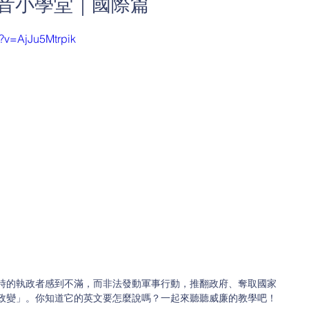
發音小學堂｜國際篇
?v=AjJu5Mtrpik
時的執政者感到不滿，而非法發動軍事行動，推翻政府、奪取國家
政變」。你知道它的英文要怎麼說嗎？一起來聽聽威廉的教學吧！