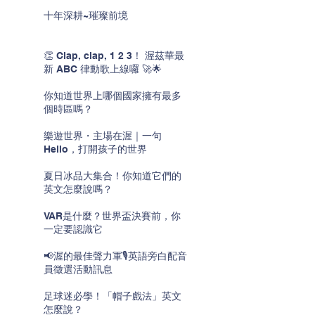
十年深耕~璀璨前境
👏 Clap, clap, 1 2 3！ 渥茲華最
新 ABC 律動歌上線囉 🚀🌟
你知道世界上哪個國家擁有最多
個時區嗎？
樂遊世界・主場在渥｜一句
Hello，打開孩子的世界
夏日冰品大集合！你知道它們的
英文怎麼說嗎？
VAR是什麼？世界盃決賽前，你
一定要認識它
📢渥的最佳聲力軍🎙️英語旁白配音
員徵選活動訊息
足球迷必學！「帽子戲法」英文
怎麼說？