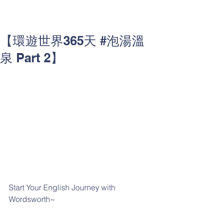
【環遊世界365天 #泡湯溫
泉 Part 2】
Start Your English Journey with 
Wordsworth~