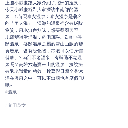
上週小威廉跟大家介紹了北部的溫泉，
今天小威廉就帶大家探訪中南部的溫
泉：1.苗栗泰安溫泉：泰安溫泉是著名
的「美人湯」，清澈的溫泉裡含有碳酸
物質，泉水無色無味，想要養顏美容、
肌膚變得滑溜溜，必泡無誤。2.台中谷
關溫泉：谷關溫泉是屬於雪山山脈的變
質岩泉，含有硫化物，常泡可以使身體
健康。3.南部不老溫泉：有聽過不老溫
泉嗎？高雄六龜寶來山的溫泉，據說擁
有返老還童的功效！趁著假日讓全身沐
浴在溫泉之中，可以不出國也有度假FU
哦~
#溫泉
#實用英文
colorless 無色的
odorless 無味的
open-air hot springs 露天溫泉