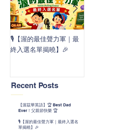
👏 Clap, clap, 
🎙️【渥的最佳聲力軍｜最
茲華最新 ABC
終入選名單揭曉】🎉
線囉 🚀🌟
Recent Posts
【渥茲華英語】🏆 Best Dad
Ever！父親節快樂 🏆
🎙️【渥的最佳聲力軍｜最終入選名
單揭曉】🎉