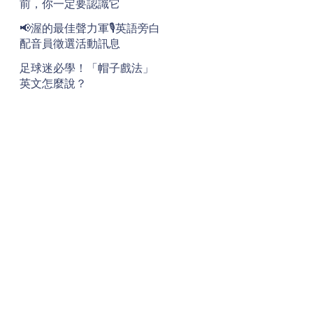
前，你一定要認識它
📢渥的最佳聲力軍🎙️英語旁白
配音員徵選活動訊息
足球迷必學！「帽子戲法」
英文怎麼說？