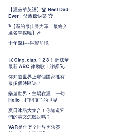
【渥茲華英語】🏆 Best Dad
Ever！父親節快樂 🏆
🎙️【渥的最佳聲力軍｜最終入
選名單揭曉】🎉
十年深耕~璀璨前境
👏 Clap, clap, 1 2 3！ 渥茲華
最新 ABC 律動歌上線囉 🚀
🌟
你知道世界上哪個國家擁有
最多個時區嗎？
樂遊世界・主場在渥｜一句
Hello，打開孩子的世界
夏日冰品大集合！你知道它
們的英文怎麼說嗎？
VAR是什麼？世界盃決賽