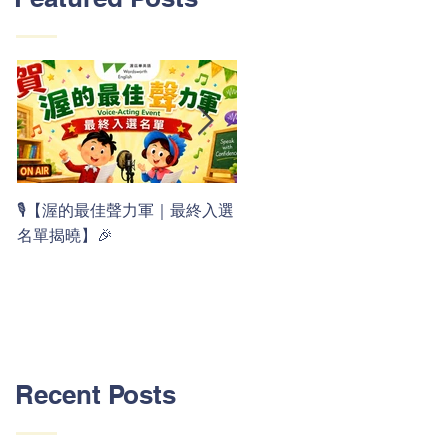
👏 Clap, clap, 1 2 3！ 渥茲華
🎙️【渥的最佳聲力軍｜最終入選
最新 ABC 律動歌上線囉 🚀🌟
名單揭曉】🎉
Recent Posts