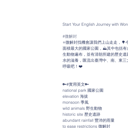
Start Your English Journey with Wo
#微解封
⭐️微解封找機會讓我們上山走走，🌳
面積最大的國家公園，⛰其中包括有
生動物遍布，並有清朝所建的歷史遺
水的滋養，匯流出臺灣中、南、東三
呼吸吧！❤️
🔑#實用英文🔑
national park 國家公園
elevation 海拔
monsoon 季風
wild animals 野生動物
historic site 歷史遺跡
abundant rainfall 豐沛的雨量
to ease restrictions 微解封