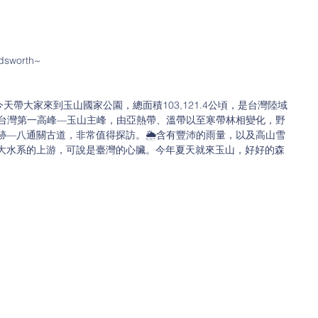
rdsworth~
今天帶大家來到玉山國家公園，總面積103,121.4公頃，是台灣陸域
台灣第一高峰—玉山主峰，由亞熱帶、溫帶以至寒帶林相變化，野
跡—八通關古道，非常值得探訪。🌦含有豐沛的雨量，以及高山雪
大水系的上游，可說是臺灣的心臟。今年夏天就來玉山，好好的森